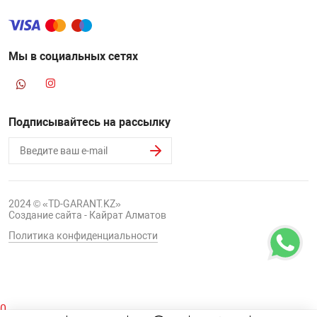
НТЫ
PCI АДАПТЕРЫ
CD-DVD ДИСКИ
USB АДАПТЕР
Мы в социальных сетях
ЛЯ ДОМА
ЛЕНТА ДЛЯ ЧЕ
USB ХАБЫ
ОВАЯ ТЕХНИКА
Подписывайтесь на рассылку
CARD RIDER
ОМ
НАБОР ДЛЯ СТ
2024 © «TD-GARANT.KZ»
Создание сайта - Кайрат Алматов
Политика конфиденциальности
0