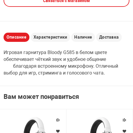
Связаться с магазином
НТЫ
PCI АДАПТЕРЫ
CD-DVD ДИСКИ
USB АДАПТЕР
ЛЯ ДОМА
ЛЕНТА ДЛЯ ЧЕ
USB ХАБЫ
Описание
Характеристики
Наличие
Доставка
ОВАЯ ТЕХНИКА
Игровая гарнитура Bloody G585 в белом цвете
CARD RIDER
обеспечивает чёткий звук и удобное общение
ОМ
благодаря встроенному микрофону. Отличный
НАБОР ДЛЯ СТ
выбор для игр, стриминга и голосового чата.
Вам может понравиться