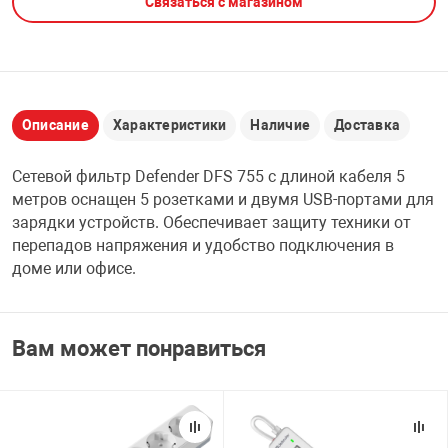
Связаться с магазином
НТЫ
PCI АДАПТЕРЫ
CD-DVD ДИСКИ
USB АДАПТЕР
ЛЯ ДОМА
ЛЕНТА ДЛЯ ЧЕ
USB ХАБЫ
Описание
Характеристики
Наличие
Доставка
ОВАЯ ТЕХНИКА
Сетевой фильтр Defender DFS 755 с длиной кабеля 5
CARD RIDER
метров оснащен 5 розетками и двумя USB-портами для
ОМ
зарядки устройств. Обеспечивает защиту техники от
НАБОР ДЛЯ СТ
перепадов напряжения и удобство подключения в
доме или офисе.
Вам может понравиться