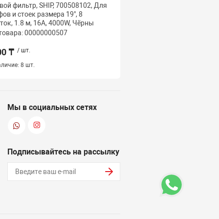
вой фильтр, SHIP, 700508102, Для
Сетевой фильтр, SHIP, 
ов и стоек размера 19", 8
шкафов и стоек размера
ток, 1.8 м, 16A, 4000W, Чёрны
Розеток, 1.8 м, 16A, 400
товара: 00000000507
Код товара: 000000005
00 ₸
/ шт.
8 000 ₸
/ шт.
личие:
8 шт.
Наличие:
3 шт.
Мы в социальных сетях
Подписывайтесь на рассылку