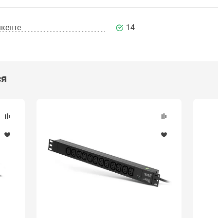
кенте
14
ся