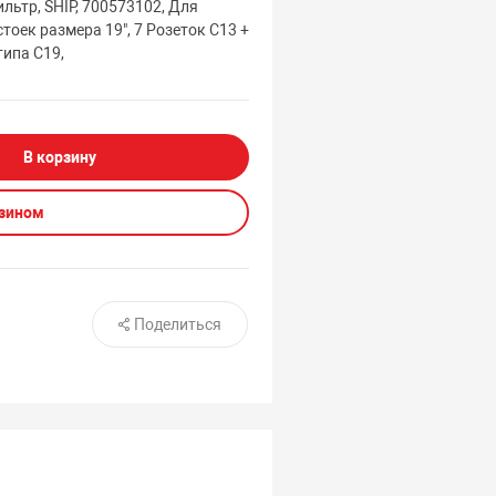
льтр, SHIP, 700573102, Для
тоек размера 19", 7 Розеток C13 +
типа C19,
В корзину
азином
Поделиться