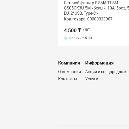
Сетевой фильтр S SMART SM-
GS05CK3U-5M <белый, 10А, 5роз, 
EU, 2*USB, Type-C>
Код товара: 00000023907
4 500 ₸
/ шт.
Наличие:
5 шт.
Компания
Информация
О компании
Акции и спецпредложе
Контакты
Услуги