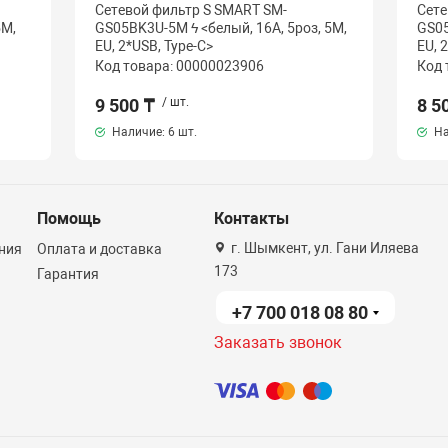
Сетевой фильтр S SMART SM-
Сете
5М,
GS05BK3U-5M ϟ <белый, 16А, 5роз, 5М,
GS05
EU, 2*USB, Type-C>
EU, 
Код товара: 00000023906
Код 
9 500 ₸
/ шт.
8 5
Наличие:
6 шт.
На
Помощь
Контакты
г. Шымкент, ул. Гани Иляева
ния
Оплата и доставка
173
Гарантия
+7 700 018 08 80
Заказать звонок