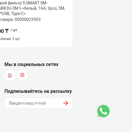
вой фильтр S SMART SM-
Сетевой фильтр S SMAR
BK3U-3M ϟ <белый, 16А, 5роз, 3М,
UN041K1F3M <белый, 10
2*USB, Type-C>
Унив. роз, 3*USB, 3*Type
товара: 00000023903
Код товара: 000000239
00 ₸
/ шт.
11 000 ₸
/ шт.
личие:
3 шт.
Наличие:
17 шт.
Мы в социальных сетях
Подписывайтесь на рассылку