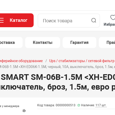
Каталог
Поиск
Избра
оставка
Контакты
Гарантия
Пра
иферийное оборудование
Ups / стабилизаторы / сетевой фильтр
06B-1.5M <XH-ED06K-1.5M, черный, 10А, выключатель, 6роз, 1.5м, 
 SMART SM-06B-1.5M <XH-ED0
ключатель, 6роз, 1.5м, евро 
Код товара: 00000000513
Наличие:
117 шт.
те у менеджера