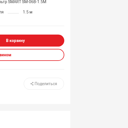
льтр SMART SM-06B-1.5M
ля
1.5 м
В корзину
азином
Поделиться