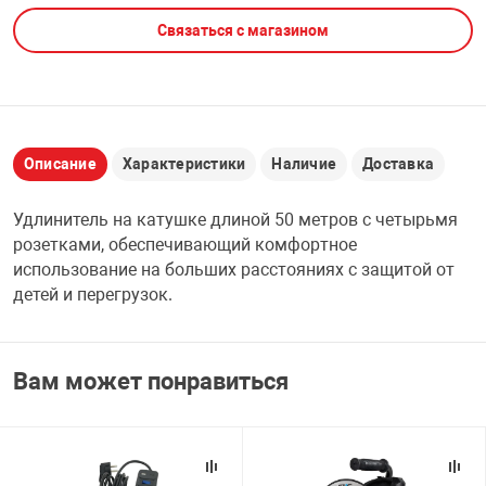
Связаться с магазином
НТЫ
PCI АДАПТЕРЫ
CD-DVD ДИСКИ
USB АДАПТЕР
ЛЯ ДОМА
ЛЕНТА ДЛЯ ЧЕ
USB ХАБЫ
Описание
Характеристики
Наличие
Доставка
ОВАЯ ТЕХНИКА
CARD RIDER
Удлинитель на катушке длиной 50 метров с четырьмя
ОМ
розетками, обеспечивающий комфортное
НАБОР ДЛЯ СТ
использование на больших расстояниях с защитой от
детей и перегрузок.
Вам может понравиться