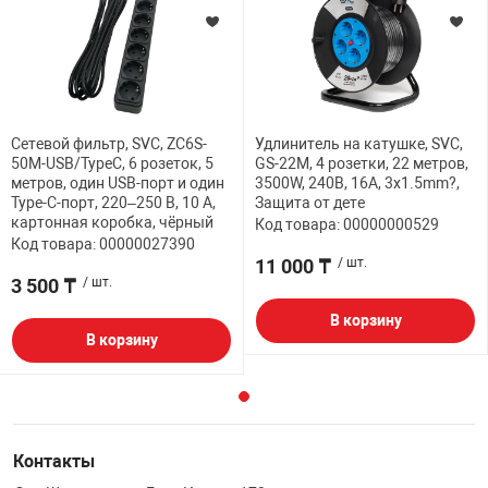
Сетевой фильтр, SVC, ZC6S-
Удлинитель на катушке, SVC,
50M-USB/TypeC, 6 розеток, 5
GS-22M, 4 розетки, 22 метров,
метров, один USB-порт и один
3500W, 240В, 16A, 3x1.5mm?,
Type-C-порт, 220–250 В, 10 A,
Защита от дете
картонная коробка, чёрный
Код товара: 00000000529
Код товара: 00000027390
11 000 ₸
/ шт.
3 500 ₸
/ шт.
В корзину
В корзину
Контакты