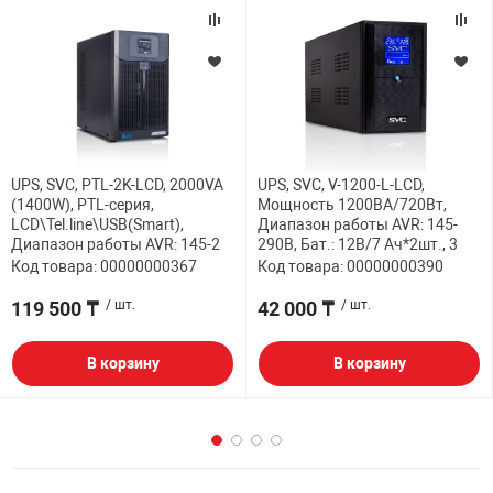
UPS, SVC, PTL-2K-LCD, 2000VA
UPS, SVC, V-1200-L-LCD,
(1400W), PTL-серия,
Мощность 1200ВА/720Вт,
LCD\Tel.line\USB(Smart),
Диапазон работы AVR: 145-
Диапазон работы AVR: 145-2
290В, Бат.: 12В/7 Ач*2шт., 3
Код товара: 00000000367
Код товара: 00000000390
119 500 ₸
/ шт.
42 000 ₸
/ шт.
В корзину
В корзину