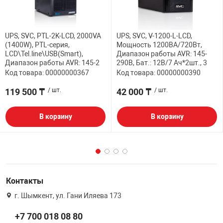
UPS, SVC, PTL-2K-LCD, 2000VA
UPS, SVC, V-1200-L-LCD,
(1400W), PTL-серия,
Мощность 1200ВА/720Вт,
LCD\Tel.line\USB(Smart),
Диапазон работы AVR: 145-
Диапазон работы AVR: 145-2
290В, Бат.: 12В/7 Ач*2шт., 3
Код товара: 00000000367
Код товара: 00000000390
119 500 ₸
/ шт.
42 000 ₸
/ шт.
В корзину
В корзину
Контакты
г. Шымкент, ул. Гани Иляева 173
+7 700 018 08 80