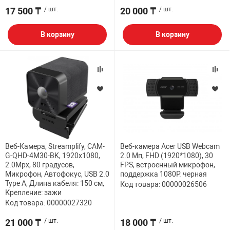
17 500 ₸
/ шт.
20 000 ₸
/ шт.
В корзину
В корзину
Веб-Камера, Streamplify, CAM-
Веб-камера Acer USB Webcam
G-QHD-4M30-BK, 1920x1080,
2.0 Мп, FHD (1920*1080), 30
2.0Mpx, 80 градусов,
FPS, встроенный микрофон,
Микрофон, Автофокус, USB 2.0
поддержка 1080P. черная
Type A, Длина кабеля: 150 см,
Код товара: 00000026506
Крепление: зажи
Код товара: 00000027320
21 000 ₸
/ шт.
18 000 ₸
/ шт.