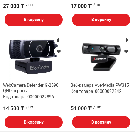
27 000 ₸
/ шт.
17 000 ₸
/ шт.
В корзину
В корзину
WebCamera Defender G-2590
Веб-камера AverMedia PW315
QHD черный
Код товара: 00000022842
Код товара: 00000022896
14 500 ₸
/ шт.
51 000 ₸
/ шт.
В корзину
В корзину