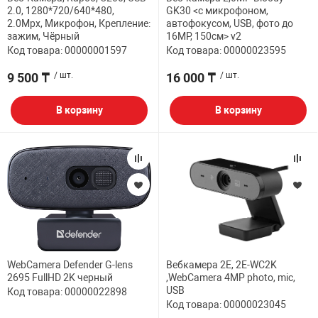
2.0, 1280*720/640*480,
GK30 <с микрофоном,
2.0Mpx, Микрофон, Крепление:
автофокусом, USB, фото до
зажим, Чёрный
16MP, 150см> v2
Код товара: 00000001597
Код товара: 00000023595
9 500 ₸
/ шт.
16 000 ₸
/ шт.
В корзину
В корзину
WebCamera Defender G-lens
Вебкамера 2E, 2E-WC2K
2695 FullHD 2K черный
,WebCamera 4MP photo, mic,
USB
Код товара: 00000022898
Код товара: 00000023045