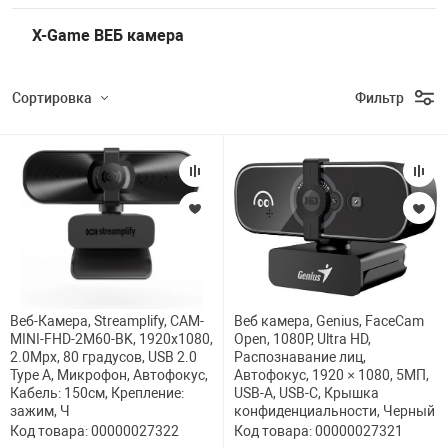
НТЫ
PCI АДАПТЕРЫ
CD-DVD ДИСКИ
X-Game ВЕБ камера
USB АДАПТЕР
ЛЯ ДОМА
ЛЕНТА ДЛЯ ЧЕ
Сортировка
Фильтр
USB ХАБЫ
ОВАЯ ТЕХНИКА
CARD RIDER
ОМ
НАБОР ДЛЯ СТ
Веб-Камера, Streamplify, CAM-
Веб камера, Genius, FaceCam
MINI-FHD-2M60-BK, 1920x1080,
Open, 1080P, Ultra HD,
2.0Mpx, 80 градусов, USB 2.0
Распознавание лиц,
Type A, Микрофон, Автофокус,
Автофокус, 1920 × 1080, 5МП,
Кабель: 150см, Крепление:
USB-A, USB-C, Крышка
зажим, Ч
конфиденциальности, Черный
Код товара: 00000027322
Код товара: 00000027321