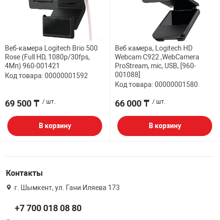
ФИЛЬТР
32" дюймов
МЕДИАКОНВЕР
КА И РАСХОДНИКИ
СИСТЕМЫ ОХЛ
ДЕНЕЖНЫЕ Я
РАЗВЕТВИТЕЛ
ПОЛКА ДЛЯ М
ВЕБ КАМЕРЫ
Мониторы с диа
АНТЕННЫ И К
38.5" дюймов
Веб-камера Logitech Brio 500
Веб камера, Logitech HD
БОРУДОВАНИЕ
КОРПУСА
СТАЦИОНАРНЫ
ПРИНАДЛЕЖНО
ПОЛКА СТАЦИ
Rose (Full HD, 1080p/30fps,
Webcam C922 ,WebCamera
КОВРИКИ
ИНТЕРАКТИВН
4Мп) 960-001421
ProStream, mic, USB, [960-
СЕТЕВЫЕ КАРТ
Кронштейны дл
001088]
Код товара: 00000001592
ЕСКАЯ ТЕХНИКА
БЛОКИ ПИТАН
КАРТРИДЖИ И
Проекторов
Код товара: 00000001580
ФЛЕШ КАРТЫ
EXTENDER УДЛ
69 500 ₸
/ шт.
66 000 ₸
/ шт.
ПАТЧ КОРД
ВИТОЙ ПАРЕ
ОТЕХНИКА
CD ПРИВОДЫ
КАЛЬКУЛЯТОР
ТВ ТЮНЕРЫ И 
В корзину
В корзину
КОННЕКТОРА
 ОБОРУДОВАНИЕ
ЗВУКОВЫЕ ПЛ
ТЕРМОПАСТЫ
НАУШНИКИ И 
PoE АДАПТЕРЫ
Контакты
РЫ
МАТРИЦЫ ДЛЯ
ЧИСТЯЩИЕ СР
РАЗВЕТВИТЕЛ
КАБЕЛИ
г. Шымкент, ул. Гани Иляева 173
ПРОГРАММНОЕ
БАТАРЕЙКИ И
ОПТОВОЛОКНО
+7 700 018 08 80
ПЕРЕХОДНИКИ
КОМПЛЕКТУЮ