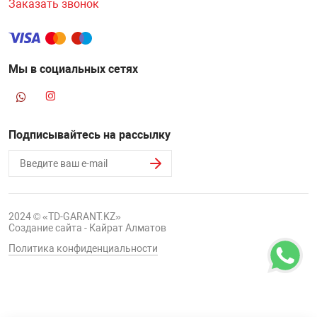
Заказать звонок
НТЫ
PCI АДАПТЕРЫ
CD-DVD ДИСКИ
USB АДАПТЕР
ЛЯ ДОМА
ЛЕНТА ДЛЯ ЧЕ
Мы в социальных сетях
USB ХАБЫ
ОВАЯ ТЕХНИКА
CARD RIDER
Подписывайтесь на рассылку
ОМ
НАБОР ДЛЯ СТ
2024 © «TD-GARANT.KZ»
Создание сайта - Кайрат Алматов
Политика конфиденциальности