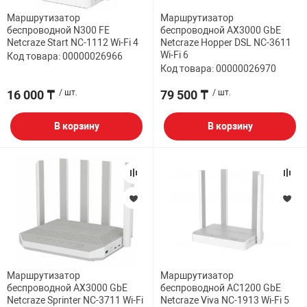
Маршрутизатор
Маршрутизатор
НТЫ
PCI АДАПТЕРЫ
CD-DVD ДИСКИ
беспроводной N300 FE
беспроводной AX3000 GbE
USB АДАПТЕР
Netcraze Start NC-1112 Wi-Fi 4
Netcraze Hopper DSL NC-3611
Wi-Fi 6
Код товара: 00000026966
ЛЯ ДОМА
ЛЕНТА ДЛЯ ЧЕ
Код товара: 00000026970
USB ХАБЫ
16 000 ₸
/ шт.
79 500 ₸
/ шт.
ОВАЯ ТЕХНИКА
CARD RIDER
В корзину
В корзину
ОМ
НАБОР ДЛЯ СТ
Маршрутизатор
Маршрутизатор
беспроводной AX3000 GbE
беспроводной AC1200 GbE
Netcraze Sprinter NC-3711 Wi-Fi
Netcraze Viva NC-1913 Wi-Fi 5