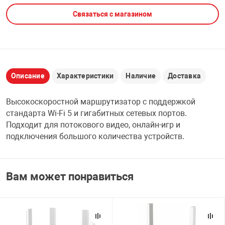
Связаться с магазином
НТЫ
PCI АДАПТЕРЫ
CD-DVD ДИСКИ
USB АДАПТЕР
ЛЯ ДОМА
ЛЕНТА ДЛЯ ЧЕ
USB ХАБЫ
Описание
Характеристики
Наличие
Доставка
ОВАЯ ТЕХНИКА
CARD RIDER
Высокоскоростной маршрутизатор с поддержкой
ОМ
стандарта Wi-Fi 5 и гигабитных сетевых портов.
НАБОР ДЛЯ СТ
Подходит для потокового видео, онлайн-игр и
подключения большого количества устройств.
Вам может понравиться