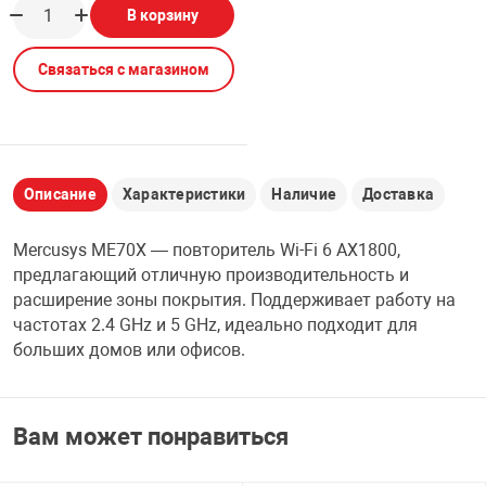
В корзину
НТЫ
PCI АДАПТЕРЫ
CD-DVD ДИСКИ
USB АДАПТЕР
Связаться с магазином
ЛЯ ДОМА
ЛЕНТА ДЛЯ ЧЕ
USB ХАБЫ
ОВАЯ ТЕХНИКА
CARD RIDER
Описание
Характеристики
Наличие
Доставка
ОМ
Mercusys ME70X — повторитель Wi-Fi 6 AX1800,
НАБОР ДЛЯ СТ
предлагающий отличную производительность и
расширение зоны покрытия. Поддерживает работу на
частотах 2.4 GHz и 5 GHz, идеально подходит для
больших домов или офисов.
Вам может понравиться