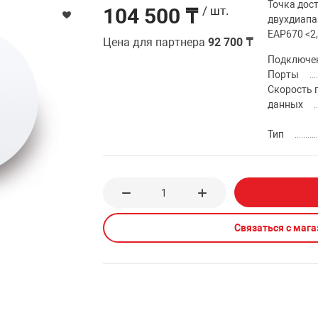
Точка дос
104 500 ₸
/ шт.
двухдиапа
EAP670 <2,
Цена для партнера
92 700 ₸
Подключе
Порты
Скорость 
данных
Тип
Связаться с маг