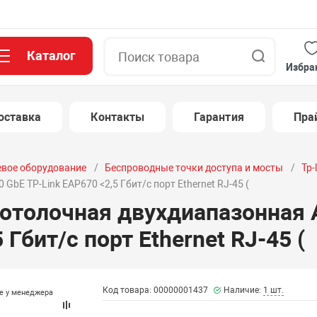
Каталог
Поиск
Избра
оставка
Контакты
Гарантия
Пра
евое оборудование
Беспроводные точки доступа и мосты
Tp-
bE TP-Link EAP670 <2,5 Гбит/с порт Ethernet RJ-45 (
потолочная двухдиапазонная 
 Гбит/с порт Ethernet RJ-45 (
Код товара: 00000001437
Наличие:
1 шт.
те у менеджера