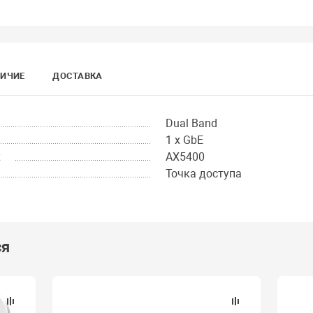
ИЧИЕ
ДОСТАВКА
Dual Band
1 x GbE
х
AX5400
Точка доступа
ся