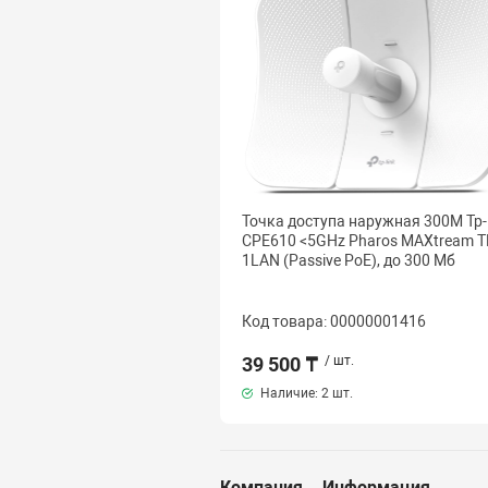
Точка доступа наружная 300M Tp-
CPE610 <5GHz Pharos MAXtream 
1LAN (Passive PoE), до 300 Мб
Код товара: 00000001416
39 500 ₸
/ шт.
Наличие:
2 шт.
Компания
Информация