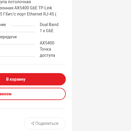
тупа потолочная
зонная AX5400 GbE TP-Link
5 Гбит/с порт Ethernet RJ-45 (
ние
Dual Band
1 x GbE
передачи
AX5400
Точка
доступа
В корзину
азином
Поделиться