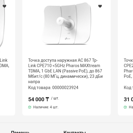
Link
Точка доступа наружная AC 867 Tp-
Точк
TDMA,
Link CPE710 <5GHz Pharos MAXtream
CPE2
TDMA, 1 GbE LAN (Passive PoE), до 867
Phar
Мбит/с (80 МГц, динамически), 23 дБи
PoE,
напра
Код товара: 00000023924
Код 
54 000 ₸
/ шт.
31 
Наличие:
4 шт.
На
Помощь
Контакты