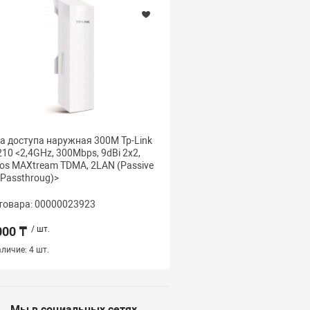
а доступа наружная 300M Tp-Link
Точка доступа наружна
10 <2,4GHz, 300Mbps, 9dBi 2x2,
CPE220 <2,4GHz, 300Mbp
os MAXtream TDMA, 2LAN (Passive
Pharos MAXtream TDMA,
 Passthroug)>
товара: 00000023923
Код товара: 000000014
000 ₸
/ шт.
36 500 ₸
/ шт.
личие:
4 шт.
Наличие:
4 шт.
Мы в социальных сетях