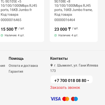
TL-SG105E <5
SG108E <8
10/100/1000Mbps RJ45
10/100/1000Mbps RJ45
ports, 16KB Jumbo fr
ports, 16KB Jumbo frame,
Код товара:
Код товара:
00000016465
00000016464
15 500 ₸
/ шт.
23 000 ₸
/ шт.
Наличие:
4 шт.
Наличие:
4 шт.
Помощь
Контакты
г. Шымкент, ул. Гани Иляева
ния
Оплата и доставка
173
Гарантия
+7 700 018 08 80
Заказать звонок