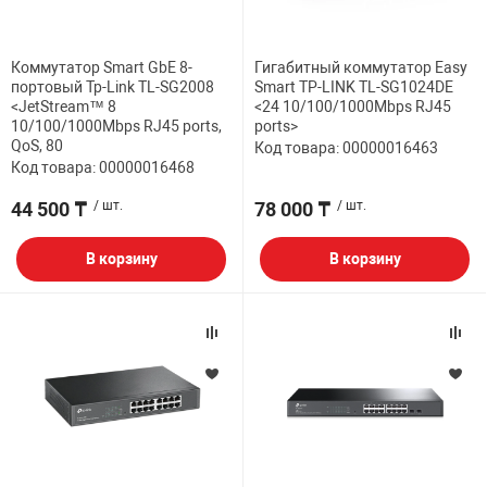
НТЫ
PCI АДАПТЕРЫ
CD-DVD ДИСКИ
USB АДАПТЕР
Коммутатор Smart GbE 8-
Гигабитный коммутатор Easy
портовый Tp-Link TL-SG2008
Smart TP-LINK TL-SG1024DE
ЛЯ ДОМА
ЛЕНТА ДЛЯ ЧЕ
<JetStream™ 8
<24 10/100/1000Mbps RJ45
USB ХАБЫ
10/100/1000Mbps RJ45 ports,
ports>
QoS, 80
Код товара: 00000016463
ОВАЯ ТЕХНИКА
Код товара: 00000016468
CARD RIDER
44 500 ₸
/ шт.
78 000 ₸
/ шт.
ОМ
НАБОР ДЛЯ СТ
В корзину
В корзину