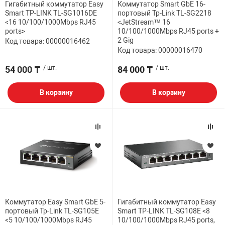
Гигабитный коммутатор Easy
Коммутатор Smart GbE 16-
Smart TP-LINK TL-SG1016DE
портовый Tp-Link TL-SG2218
<16 10/100/1000Mbps RJ45
<JetStream™ 16
ports>
10/100/1000Mbps RJ45 ports +
2 Gig
Код товара: 00000016462
Код товара: 00000016470
54 000 ₸
/ шт.
84 000 ₸
/ шт.
В корзину
В корзину
Коммутатор Easy Smart GbE 5-
Гигабитный коммутатор Easy
портовый Tp-Link TL-SG105E
Smart TP-LINK TL-SG108E <8
<5 10/100/1000Mbps RJ45
10/100/1000Mbps RJ45 ports,