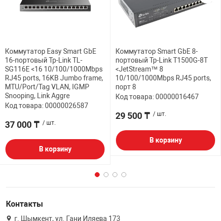
Коммутатор Easy Smart GbE
Коммутатор Smart GbE 8-
16-портовый Tp-Link TL-
портовый Tp-Link T1500G-8T
SG116E <16 10/100/1000Mbps
<JetStream™ 8
RJ45 ports, 16KB Jumbo frame,
10/100/1000Mbps RJ45 ports,
MTU/Port/Tag VLAN, IGMP
порт 8
Snooping, Link Aggre
Код товара: 00000016467
Код товара: 00000026587
29 500 ₸
/ шт.
37 000 ₸
/ шт.
В корзину
В корзину
Контакты
г. Шымкент, ул. Гани Иляева 173