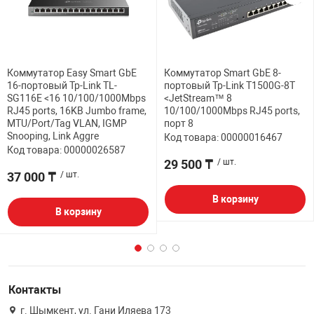
Коммутатор Easy Smart GbE
Коммутатор Smart GbE 8-
16-портовый Tp-Link TL-
портовый Tp-Link T1500G-8T
SG116E <16 10/100/1000Mbps
<JetStream™ 8
RJ45 ports, 16KB Jumbo frame,
10/100/1000Mbps RJ45 ports,
MTU/Port/Tag VLAN, IGMP
порт 8
Snooping, Link Aggre
Код товара: 00000016467
Код товара: 00000026587
29 500 ₸
/ шт.
37 000 ₸
/ шт.
В корзину
В корзину
Контакты
г. Шымкент, ул. Гани Иляева 173