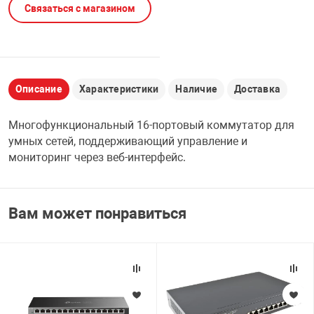
Связаться с магазином
НТЫ
PCI АДАПТЕРЫ
CD-DVD ДИСКИ
USB АДАПТЕР
ЛЯ ДОМА
ЛЕНТА ДЛЯ ЧЕ
USB ХАБЫ
Описание
Характеристики
Наличие
Доставка
ОВАЯ ТЕХНИКА
CARD RIDER
Многофункциональный 16-портовый коммутатор для
умных сетей, поддерживающий управление и
ОМ
мониторинг через веб-интерфейс.
НАБОР ДЛЯ СТ
Вам может понравиться