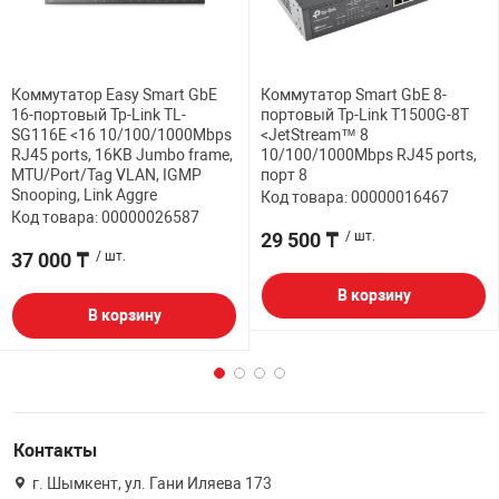
Коммутатор Easy Smart GbE
Коммутатор Smart GbE 8-
16-портовый Tp-Link TL-
портовый Tp-Link T1500G-8T
SG116E <16 10/100/1000Mbps
<JetStream™ 8
RJ45 ports, 16KB Jumbo frame,
10/100/1000Mbps RJ45 ports,
MTU/Port/Tag VLAN, IGMP
порт 8
Snooping, Link Aggre
Код товара: 00000016467
Код товара: 00000026587
29 500 ₸
/ шт.
37 000 ₸
/ шт.
В корзину
В корзину
Контакты
г. Шымкент, ул. Гани Иляева 173