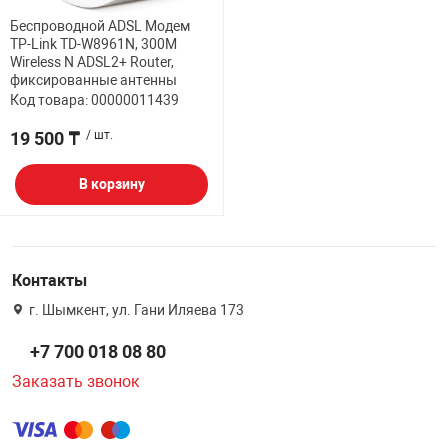
Беспроводной ADSL Модем
НТЫ
PCI АДАПТЕРЫ
CD-DVD ДИСКИ
TP-Link TD-W8961N, 300M
USB АДАПТЕР
Wireless N ADSL2+ Router,
фиксированные антенны
ЛЯ ДОМА
ЛЕНТА ДЛЯ ЧЕ
Код товара: 00000011439
USB ХАБЫ
19 500 ₸
/ шт.
ОВАЯ ТЕХНИКА
CARD RIDER
В корзину
ОМ
НАБОР ДЛЯ СТ
Контакты
г. Шымкент, ул. Гани Иляева 173
+7 700 018 08 80
Заказать звонок