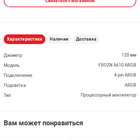
Связаться с магазином
НТЫ
PCI АДАПТЕРЫ
CD-DVD ДИСКИ
USB АДАПТЕР
ЛЯ ДОМА
ЛЕНТА ДЛЯ ЧЕ
USB ХАБЫ
Характеристики
Наличие
Доставка
ОВАЯ ТЕХНИКА
CARD RIDER
120 мм
Диаметр
FROZN A610 ARGB
Модель
ОМ
НАБОР ДЛЯ СТ
4-pin ARGB
Подключение
ARGB
Подсветка
Процессорный вентилятор
Тип
Вам может понравиться