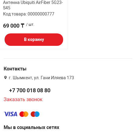
Антенна Ubiquiti AirFiber 5G23-
S45
НТЫ
PCI АДАПТЕРЫ
CD-DVD ДИСКИ
Код товара: 00000000777
USB АДАПТЕР
69 000 ₸
/ шт.
ЛЯ ДОМА
ЛЕНТА ДЛЯ ЧЕ
USB ХАБЫ
В корзину
ОВАЯ ТЕХНИКА
CARD RIDER
ОМ
Контакты
НАБОР ДЛЯ СТ
г. Шымкент, ул. Гани Иляева 173
+7 700 018 08 80
Заказать звонок
Мы в социальных сетях