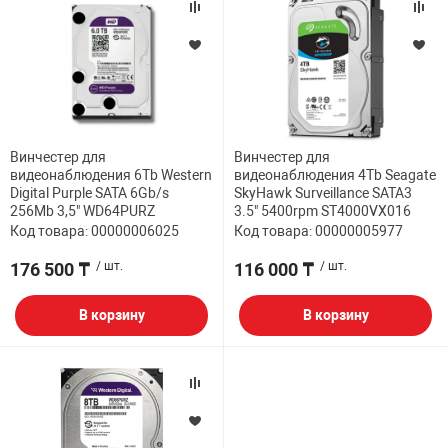
НТЫ
PCI АДАПТЕРЫ
CD-DVD ДИСКИ
USB АДАПТЕР
ЛЯ ДОМА
ЛЕНТА ДЛЯ ЧЕ
USB ХАБЫ
ОВАЯ ТЕХНИКА
Винчестер для
Винчестер для
CARD RIDER
видеонаблюдения 6Tb Western
видеонаблюдения 4Tb Seagate
Digital Purple SATA 6Gb/s
SkyHawk Surveillance SATA3
256Mb 3,5" WD64PURZ
3.5" 5400rpm ST4000VX016
ОМ
Код товара: 00000006025
Код товара: 00000005977
НАБОР ДЛЯ СТ
176 500 ₸
/ шт.
116 000 ₸
/ шт.
В корзину
В корзину