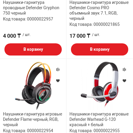
Наушники-гарнитура
Наушники-гарнитура игровые
проводные Defender Gryphon
Defender Cosmo PRO
НТЫ
PCI АДАПТЕРЫ
CD-DVD ДИСКИ
750 черный
объемный звук 7.1, RGB,
USB АДАПТЕР
черный
Код товара: 00000022957
Код товара: 00000021865
ЛЯ ДОМА
ЛЕНТА ДЛЯ ЧЕ
USB ХАБЫ
4 000 ₸
/ шт.
17 000 ₸
/ шт.
ОВАЯ ТЕХНИКА
В корзину
В корзину
CARD RIDER
ОМ
НАБОР ДЛЯ СТ
Наушники-гарнитура игровые
Наушники-гарнитура игровые
Defender Flame черный, RGB,
Defender Warhead G-120
черный
красный + белый
Код товара: 00000022954
Код товара: 00000022955