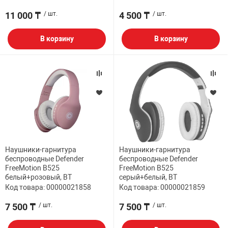
11 000 ₸
/ шт.
4 500 ₸
/ шт.
В корзину
В корзину
Наушники-гарнитура
Наушники-гарнитура
беспроводные Defender
беспроводные Defender
FreeMotion B525
FreeMotion B525
белый+розовый, BT
серый+белый, BT
Код товара: 00000021858
Код товара: 00000021859
7 500 ₸
/ шт.
7 500 ₸
/ шт.