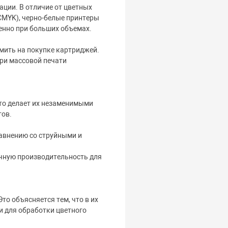
ции. В отличие от цветных
CMYK), черно-белые принтеры
енно при больших объемах.
мить на покупке картриджей.
ри массовой печати
Это делает их незаменимыми
тов.
равнению со струйными и
очную производительность для
о объясняется тем, что в их
и для обработки цветного