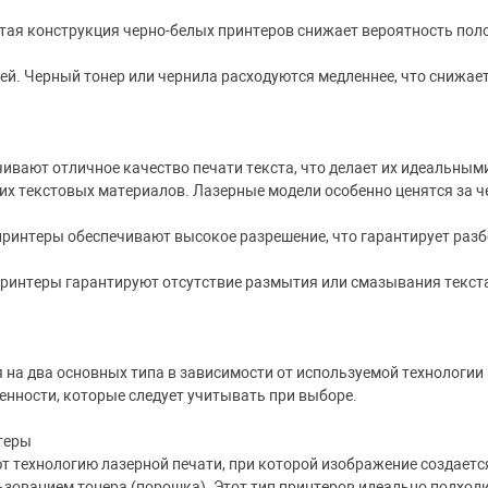
тая конструкция черно-белых принтеров снижает вероятность полом
й. Черный тонер или чернила расходуются медленнее, что снижае
ивают отличное качество печати текста, что делает их идеальными
их текстовых материалов. Лазерные модели особенно ценятся за че
ринтеры обеспечивают высокое разрешение, что гарантирует разб
принтеры гарантируют отсутствие размытия или смазывания текста
на два основных типа в зависимости от используемой технологии 
енности, которые следует учитывать при выборе.
теры
 технологию лазерной печати, при которой изображение создаетс
ьзованием тонера (порошка). Этот тип принтеров идеально подходит