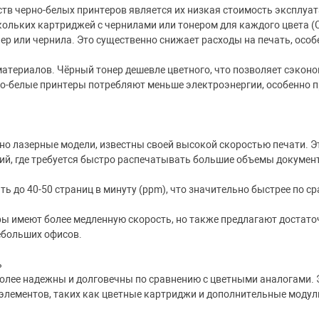
в черно-белых принтеров является их низкая стоимость эксплуата
кольких картриджей с чернилами или тонером для каждого цвета (
ер или чернила. Это существенно снижает расходы на печать, особ
атериалов. Чёрный тонер дешевле цветного, что позволяет сэконо
о-белые принтеры потребляют меньше электроэнергии, особенно п
но лазерные модели, известны своей высокой скоростью печати. 
ций, где требуется быстро распечатывать большие объемы докумен
ь до 40-50 страниц в минуту (ppm), что значительно быстрее по с
ы имеют более медленную скорость, но также предлагают достат
ебольших офисов.
ь
олее надежны и долговечны по сравнению с цветными аналогами. Эт
лементов, таких как цветные картриджи и дополнительные модул