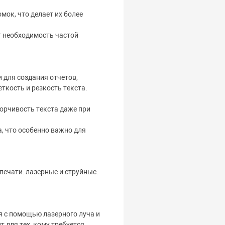
ок, что делает их более
т необходимость частой
 для создания отчетов,
ткость и резкость текста.
орчивость текста даже при
, что особенно важно для
печати: лазерные и струйные.
я с помощью лазерного луча и
 для тех, кому требуется