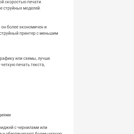
й скоростью печати.
ее струйных моделей.
 он более экономичен и
струйный принтер с меньшим
графику или схемы, лучше
четкую печать текста,
циями.
риджей с чернилами или
е и обеспечивают более низкую