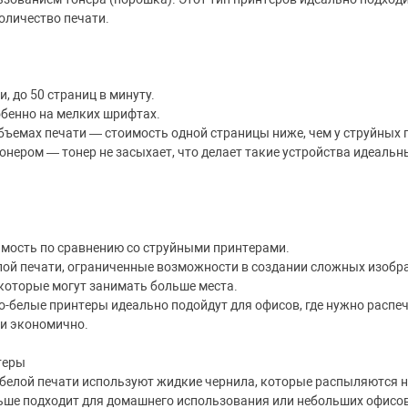
оличество печати.
, до 50 страниц в минуту.
обенно на мелких шрифтах.
ъемах печати — стоимость одной страницы ниже, чем у струйных 
онером — тонер не засыхает, что делает такие устройства идеальн
мость по сравнению со струйными принтерами.
лой печати, ограниченные возможности в создании сложных изобр
 которые могут занимать больше места.
о-белые принтеры идеально подойдут для офисов, где нужно расп
 и экономично.
теры
белой печати используют жидкие чернила, которые распыляются н
льше подходит для домашнего использования или небольших офисов,