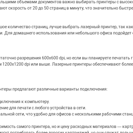
большими объемами документов важно выбирать принтеры с высоко
т скорость от 20 до 50 страниц в минуту, что значительно быстр
шое количество страниц, лучше выбрать лазерный принтер, так как
и. Для домашнего использования или небольшого офиса подойдет 
аточно разрешения 600x600 dpi, но если вы планируете печатать 
 1200x1200 dpi или выше. Лазерные принтеры обеспечивают более 
нтеры предлагают различные варианты подключения:
дключения к компьютеру.
ние для печати с любого устройства в сети.
кальной сети, что удобно для офисов с несколькими рабочими стан
оимость самого принтера, но и цену расходных материалов — карт
огут потребовать более дорогих картриджей, но они служат дольш