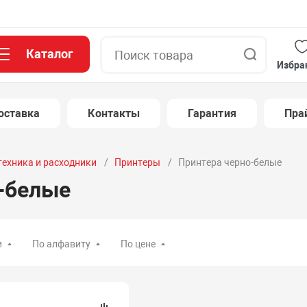
Каталог
Поиск
Избра
оставка
Контакты
Гарантия
Пра
техника и расходники
Принтеры
Принтера черно-белые
-белые
и
По алфавиту
По цене