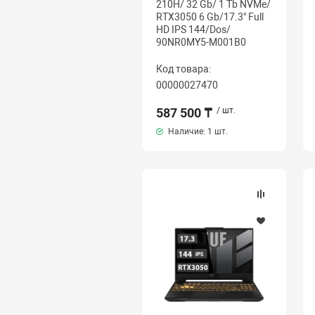
210H/ 32 Gb/ 1 Tb NVMe/
RTX3050 6 Gb/17.3" Full
HD IPS 144/Dos/
90NR0MY5-M001B0
Код товара:
00000027470
587 500 ₸
/ шт.
Наличие:
1 шт.