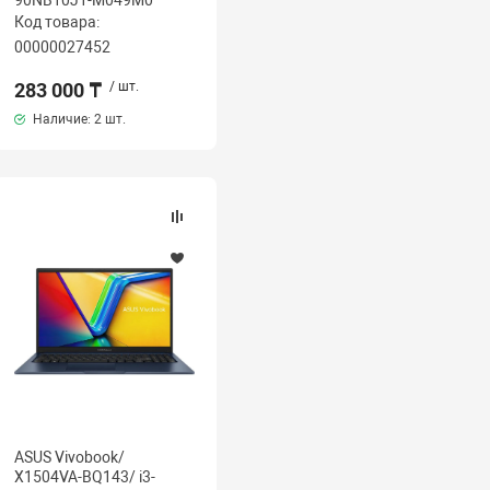
90NB10J1-M049M0
Код товара:
00000027452
283 000 ₸
/ шт.
Наличие:
2 шт.
ASUS Vivobook/
X1504VA-BQ143/ i3-