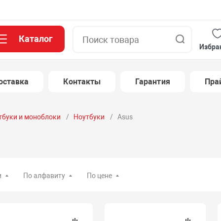
Каталог
Поиск
Избра
оставка
Контакты
Гарантия
Пра
тбуки и моноблоки
Ноутбуки
Asus
и
По алфавиту
По цене