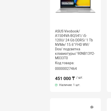
ASUS Vivobook/
A1504VA-BQ541/ i5-
120U/ 24 Gb DDR5/ 1 Tb
NVMe/ 15.6" FHD WV/
Dos/ подсветка
клавиатуры/ 90NB13Y2-
M033T0
Код товара:
00000027464
451 000 ₸
/ шт.
Наличие:
1 шт.