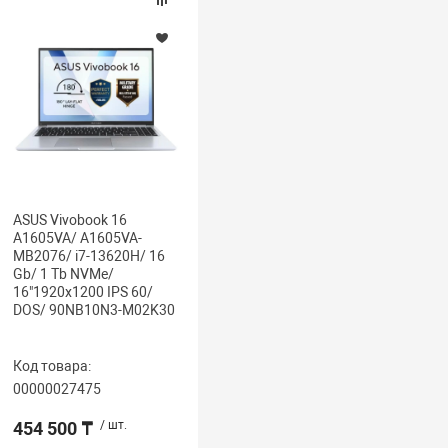
ASUS Vivobook 16
A1605VA/ A1605VA-
MB2076/ i7-13620H/ 16
Gb/ 1 Tb NVMe/
16"1920x1200 IPS 60/
DOS/ 90NB10N3-M02K30
Код товара:
00000027475
454 500 ₸
/ шт.