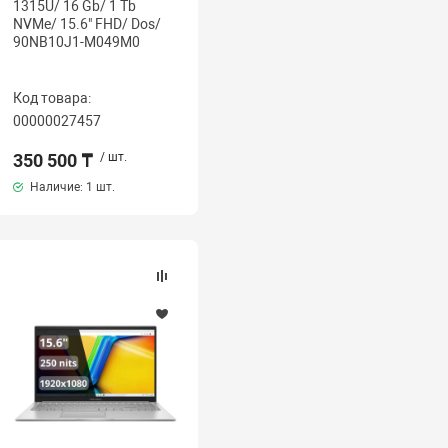
1315U/ 16 Gb/ 1 Tb
NVMe/ 15.6" FHD/ Dos/
90NB10J1-M049M0
Код товара:
00000027457
350 500 ₸
/ шт.
Наличие:
1 шт.