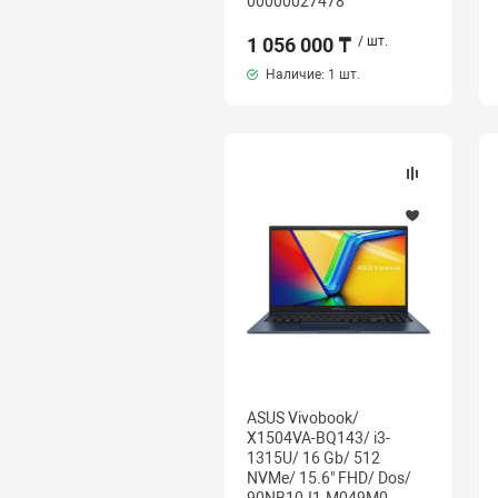
00000027478
1 056 000 ₸
/ шт.
Наличие:
1 шт.
ASUS Vivobook/
X1504VA-BQ143/ i3-
1315U/ 16 Gb/ 512
NVMe/ 15.6" FHD/ Dos/