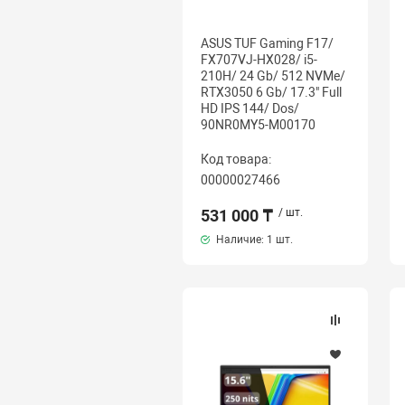
ASUS TUF Gaming F17/
FX707VJ-HX028/ i5-
210H/ 24 Gb/ 512 NVMe/
RTX3050 6 Gb/ 17.3" Full
HD IPS 144/ Dos/
90NR0MY5-M00170
Код товара:
00000027466
531 000 ₸
/ шт.
Наличие:
1 шт.