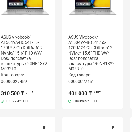
ASUS Vivobook/
ASUS Vivobook/
A1504VA-BQ541/ i5-
A1504VA-BQ541/ i5-
120U/ 8 Gb DDR5/ 512
120U/ 24 Gb DDR5/ 512
NVMe/ 15.6" FHD WV/
NVMe/ 15.6" FHD WV/
Dos/ подсветка
Dos/ подсветка
клавиатуры/ 90NB13Y2-
клавиатуры/ 90NB13Y2-
M033T0
M033T0
Код товара:
Код товара:
00000027459
00000027461
310 500 ₸
/ шт.
401 000 ₸
/ шт.
Наличие:
1 шт.
Наличие:
1 шт.