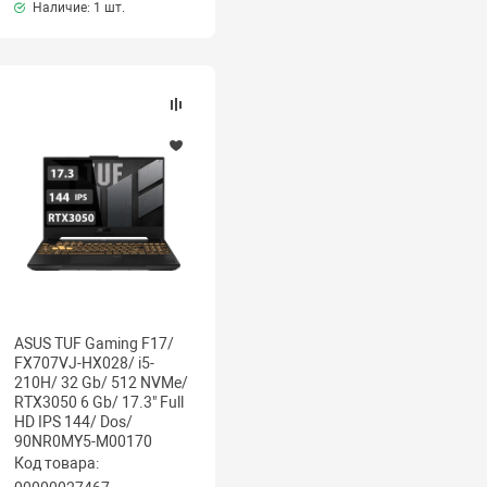
Наличие:
1 шт.
ASUS TUF Gaming F17/
FX707VJ-HX028/ i5-
210H/ 32 Gb/ 512 NVMe/
RTX3050 6 Gb/ 17.3" Full
HD IPS 144/ Dos/
90NR0MY5-M00170
Код товара: