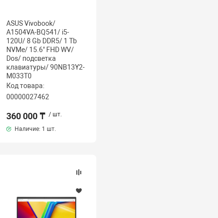
ASUS Vivobook/
A1504VA-BQ541/ i5-
120U/ 8 Gb DDR5/ 1 Tb
NVMe/ 15.6" FHD WV/
Dos/ подсветка
клавиатуры/ 90NB13Y2-
M033T0
Код товара:
00000027462
360 000 ₸
/ шт.
Наличие:
1 шт.