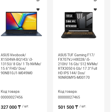
ASUS Vivobook/
ASUS TUF Gaming F17/
X1504VA-BQ143/ i3-
FX707VJ-HX028/ i5-
1315U/ 8 Gb/ 1 Tb NVMe/
210H/ 16 Gb/ 512 NVMe/
15.6" FHD/ Dos/
RTX3050 6 Gb/ 17.3" Full
90NB10J1-M049M0
HD IPS 144/ Dos/
90NR0MY5-M00170
Код товара:
Код товара:
00000027456
00000027465
327 000 ₸
/ шт.
501 500 ₸
/ шт.