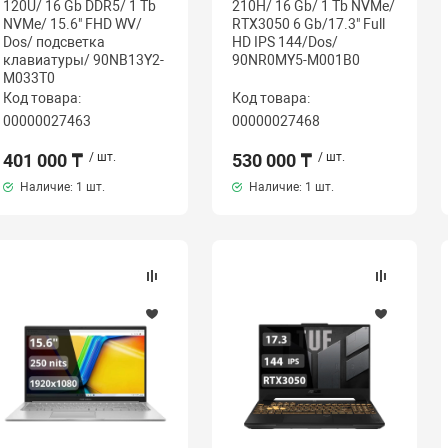
120U/ 16 Gb DDR5/ 1 Tb
210H/ 16 Gb/ 1 Tb NVMe/
NVMe/ 15.6" FHD WV/
RTX3050 6 Gb/17.3" Full
Dos/ подсветка
HD IPS 144/Dos/
клавиатуры/ 90NB13Y2-
90NR0MY5-M001B0
M033T0
Код товара:
Код товара:
00000027463
00000027468
401 000 ₸
/ шт.
530 000 ₸
/ шт.
Наличие:
1 шт.
Наличие:
1 шт.