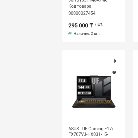
90NB10J1-M049M0
Код товара:
00000027454
295 000 ₸
/ шт.
Наличие:
2 шт.
ASUS TUF Gaming F17/
FX707VJ-HX031/ i5-