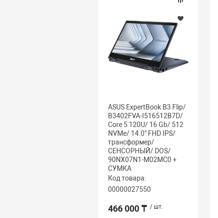
ASUS ExpertBook B3 Flip/
B3402FVA-I516512B7D/
Core 5 120U/ 16 Gb/ 512
NVMe/ 14.0" FHD IPS/
трансформер/
СЕНСОРНЫЙ/ DOS/
90NX07N1-M02MC0 +
СУМКА
Код товара:
00000027550
466 000 ₸
/ шт.