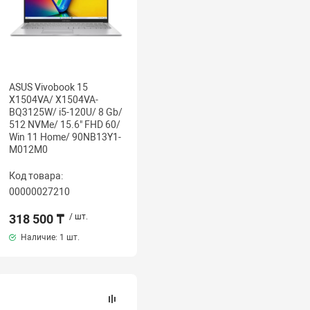
ASUS Vivobook 15
X1504VA/ X1504VA-
BQ3125W/ i5-120U/ 8 Gb/
512 NVMe/ 15.6" FHD 60/
Win 11 Home/ 90NB13Y1-
M012M0
Код товара:
00000027210
318 500 ₸
/ шт.
Наличие:
1 шт.