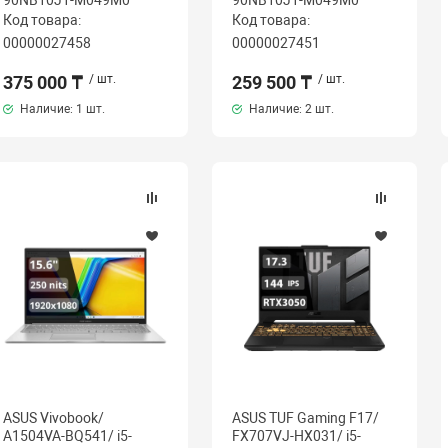
90NB10J1-M049M0
90NB10J1-M049M0
Код товара:
Код товара:
00000027458
00000027451
375 000 ₸
/ шт.
259 500 ₸
/ шт.
Наличие:
1 шт.
Наличие:
2 шт.
ASUS Vivobook/
ASUS TUF Gaming F17/
A1504VA-BQ541/ i5-
FX707VJ-HX031/ i5-