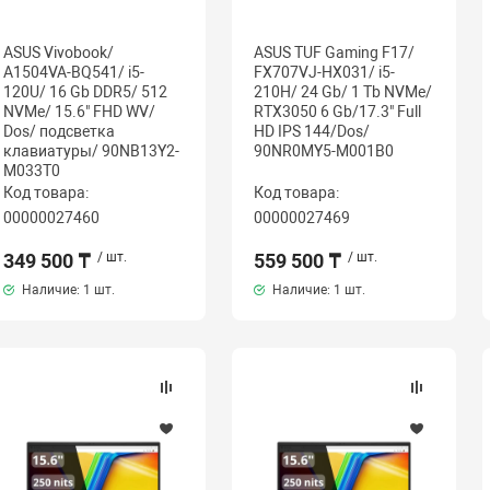
ASUS Vivobook/
ASUS TUF Gaming F17/
A1504VA-BQ541/ i5-
FX707VJ-HX031/ i5-
120U/ 16 Gb DDR5/ 512
210H/ 24 Gb/ 1 Tb NVMe/
NVMe/ 15.6" FHD WV/
RTX3050 6 Gb/17.3" Full
Dos/ подсветка
HD IPS 144/Dos/
клавиатуры/ 90NB13Y2-
90NR0MY5-M001B0
M033T0
Код товара:
Код товара:
00000027460
00000027469
349 500 ₸
/ шт.
559 500 ₸
/ шт.
Наличие:
1 шт.
Наличие:
1 шт.