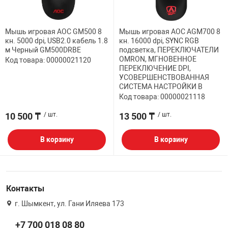
НТЫ
PCI АДАПТЕРЫ
CD-DVD ДИСКИ
USB АДАПТЕР
Мышь игровая AOC GM500 8
Мышь игровая AOC AGM700 8
кн. 5000 dpi, USB2.0 кабель 1.8
кн. 16000 dpi, SYNC RGB
ЛЯ ДОМА
ЛЕНТА ДЛЯ ЧЕ
м Черный GM500DRBE
подсветка, ПЕРЕКЛЮЧАТЕЛИ
USB ХАБЫ
OMRON, МГНОВЕННОЕ
Код товара: 00000021120
ПЕРЕКЛЮЧЕНИЕ DPI,
УСОВЕРШЕНСТВОВАННАЯ
ОВАЯ ТЕХНИКА
СИСТЕМА НАСТРОЙКИ В
CARD RIDER
Код товара: 00000021118
ОМ
10 500 ₸
/ шт.
13 500 ₸
/ шт.
НАБОР ДЛЯ СТ
В корзину
В корзину
Контакты
г. Шымкент, ул. Гани Иляева 173
+7 700 018 08 80