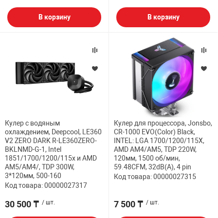
В корзину
В корзину
Кулер с водяным
Кулер для процессора, Jonsbo,
охлаждением, Deepcool, LE360
CR-1000 EVO(Color) Black,
V2 ZERO DARK R-LE360ZERO-
INTEL: LGA 1700/1200/115X,
BKLNMD-G-1, Intel
AMD AM4/AM5, TDP 220W,
1851/1700/1200/115х и AMD
120мм, 1500 об/мин,
AM5/AM4/, TDP 300W,
59.48CFM, 32dB(A), 4 pin
3*120мм, 500-160
Код товара: 00000027315
Код товара: 00000027317
30 500 ₸
/ шт.
7 500 ₸
/ шт.