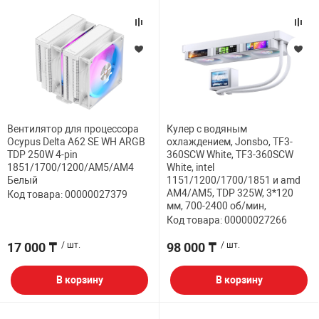
Вентилятор для процессора
Кулер с водяным
Ocypus Delta A62 SE WH ARGB
охлаждением, Jonsbo, TF3-
TDP 250W 4-pin
360SCW White, TF3-360SCW
1851/1700/1200/AM5/AM4
White, intel
Белый
1151/1200/1700/1851 и amd
AM4/AM5, TDP 325W, 3*120
Код товара: 00000027379
мм, 700-2400 об/мин,
Код товара: 00000027266
17 000 ₸
/ шт.
98 000 ₸
/ шт.
В корзину
В корзину