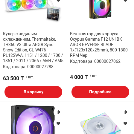
Кулер с водяным
Вентилятор для корпуса
охлаждением, Thermaltake,
Ocypus Gamma F12 UNI BK
TH360 V3 Ultra ARGB Sync
ARGB REVERSE BLADE
Snow Edition, CL-W476-
1x(123x120x25mm), 800-1800
PL12SW-A, 1151 / 1200 / 1700 /
RPM Чер
1851 / 2011 / 2066 / AM4 / AM5
Код товара: 00000027062
Код товара: 00000027288
4 000 ₸
/ шт.
63 500 ₸
/ шт.
В корзину
Подробнее