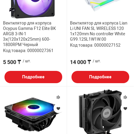
Вентилятор для корпуса
Вентилятор для корпуса Lian
Ocypus Gamma F12 Elite BK
Li UNI FAN SL WIRELESS 120
ARGB 3-IN-1
1x120mm No controller White
3x(120x120x25mm) 600-
G99.12SL1W1W.00
1800RPM Черный
Код товара: 00000027152
Код товара: 00000027361
5 500 ₸
/ шт.
14 000 ₸
/ шт.
Подробнее
Подробнее