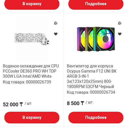
В корзину
Подробнее
Водяное охлаждение для CPU
Вентилятор для корпуса
PCCooler DE360 PRO WH TDP
Ocypus Gamma F12 UNI BK
300W LGA Intel/AMD White
ARGB 3-IN-1
3x(123x120x25mm) 800-
Код товара: 00000026739
1800RPM 53CFM Черный
Код товара: 00000026734
8 500 ₸
/ шт.
52 000 ₸
/ шт.
В корзину
Подробнее