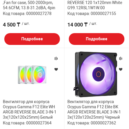
,Fan for case, 500-2000rpm,
REVERSE 120 1x120mm White
54.6CFM, 13.8-31.2dBA, 4pin
G99.12RSL1W1W.00
Код товара: 00000027278
Код товара: 00000027155
4 500 ₸
/ шт.
14 000 ₸
/ шт.
Подробнее
Подробнее
Вентилятор для корпуса
Вентилятор для корпуса
Ocypus Gamma F12 Elite WH
Ocypus Gamma F12 Elite BK
ARGB REVERSE BLADE 3-IN-1
ARGB REVERSE BLADE 3-IN-1
3x(120x120x25mm) Белый
3x(120x120x25mm) Черный
Код товара: 00000027364
Код товара: 00000027362