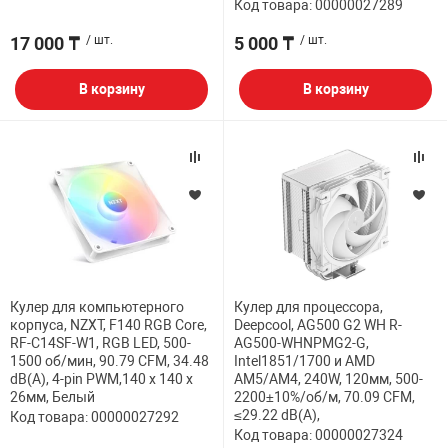
Код товара: 00000027289
17 000 ₸
/ шт.
5 000 ₸
/ шт.
В корзину
В корзину
Кулер для компьютерного
Кулер для процессора,
корпуса, NZXT, F140 RGB Core,
Deepcool, AG500 G2 WH R-
RF-C14SF-W1, RGB LED, 500-
AG500-WHNPMG2-G,
1500 об/мин, 90.79 CFM, 34.48
Intel1851/1700 и AMD
dB(A), 4-pin PWM,140 х 140 х
AM5/AM4, 240W, 120мм, 500-
26мм, Белый
2200±10%/об/м, 70.09 CFM,
≤29.22 dB(A),
Код товара: 00000027292
Код товара: 00000027324