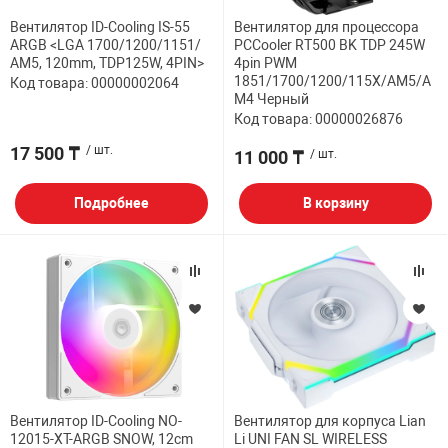
Вентилятор ID-Cooling IS-55
Вентилятор для процессора
ARGB <LGA 1700/1200/1151/
PCCooler RT500 BK TDP 245W
AM5, 120mm, TDP125W, 4PIN>
4pin PWM
1851/1700/1200/115X/AM5/A
Код товара: 00000002064
M4 Черный
Код товара: 00000026876
17 500 ₸
/ шт.
11 000 ₸
/ шт.
Подробнее
В корзину
Вентилятор ID-Cooling NO-
Вентилятор для корпуса Lian
12015-XT-ARGB SNOW, 12cm
Li UNI FAN SL WIRELESS