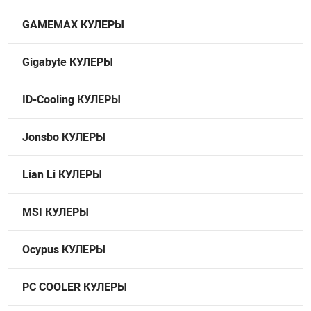
НТЫ
PCI АДАПТЕРЫ
CD-DVD ДИСКИ
GAMEMAX КУЛЕРЫ
USB АДАПТЕР
Gigabyte КУЛЕРЫ
ЛЯ ДОМА
ЛЕНТА ДЛЯ ЧЕ
USB ХАБЫ
ID-Cooling КУЛЕРЫ
ОВАЯ ТЕХНИКА
CARD RIDER
Jonsbo КУЛЕРЫ
ОМ
НАБОР ДЛЯ СТ
Lian Li КУЛЕРЫ
MSI КУЛЕРЫ
Ocypus КУЛЕРЫ
PC COOLER КУЛЕРЫ