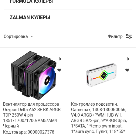
FORMULA КУЛЕРЫ
ZALMAN КУЛЕРЫ
Сортировка
Фильтр
Вентилятор для процессора
Контроллер подсветки,
Ocypus Delta A62 SE BK ARGB
Gamemax, 1308-1300R0066,
TDP 250W 4-pin
V4.0 ARGB+PWM HUB WH,
1851/1700/1200/AM5/AM4
ARGB 5V/3-pin, 9*ARGB 3pin,
Черный
1*SATA, 1*temp pwm input,
1*aura sync, Пульт, 118*55*
Код товара: 00000027378