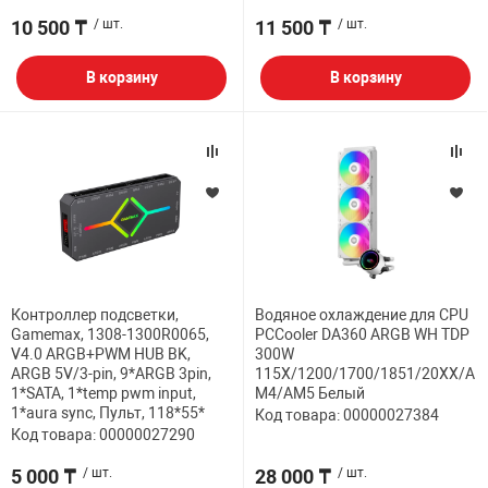
10 500 ₸
/ шт.
11 500 ₸
/ шт.
В корзину
В корзину
Контроллер подсветки,
Водяное охлаждение для CPU
Gamemax, 1308-1300R0065,
PCCooler DA360 ARGB WH TDP
V4.0 ARGB+PWM HUB BK,
300W
ARGB 5V/3-pin, 9*ARGB 3pin,
115X/1200/1700/1851/20XX/A
1*SATA, 1*temp pwm input,
M4/AM5 Белый
1*aura sync, Пульт, 118*55*
Код товара: 00000027384
Код товара: 00000027290
5 000 ₸
/ шт.
28 000 ₸
/ шт.