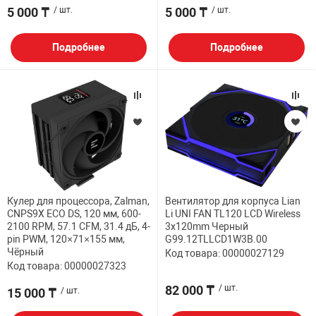
5 000 ₸
/ шт.
5 000 ₸
/ шт.
Подробнее
Подробнее
Кулер для процессора, Zalman,
Вентилятор для корпуса Lian
CNPS9X ECO DS, 120 мм, 600-
Li UNI FAN TL120 LCD Wireless
2100 RPM, 57.1 CFM, 31.4 дБ, 4-
3x120mm Черный
pin PWM, 120×71×155 мм,
G99.12TLLCD1W3B.00
Чёрный
Код товара: 00000027129
Код товара: 00000027323
82 000 ₸
/ шт.
15 000 ₸
/ шт.