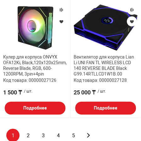
Кулер для корпуса ONVYX
Вентилятор для корпуса Lian
OFA12Ki, Black,120x120x25mm,
Li UNI FAN TL WIRELESS LCD
Reverse Blade, RGB, 600-
140 REVERSE BLADE Black
1200RPM, 3pin+4pin
G99.14RTLLCD1W1B.00
Код товара: 00000027126
Код товара: 00000027128
1 500 ₸
/ шт.
25 000 ₸
/ шт.
Подробнее
Подробнее
1
2
3
4
5