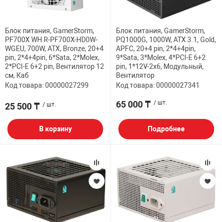
НТЫ
PCI АДАПТЕРЫ
CD-DVD ДИСКИ
USB АДАПТЕР
Блок питания, GamerStorm,
Блок питания, GamerStorm,
PF700X WH R-PF700X-HD0W-
PQ1000G, 1000W, ATX 3.1, Gold,
ЛЯ ДОМА
ЛЕНТА ДЛЯ ЧЕ
WGEU, 700W, ATX, Bronze, 20+4
APFC, 20+4 pin, 2*4+4pin,
USB ХАБЫ
pin, 2*4+4pin, 6*Sata, 2*Molex,
9*Sata, 3*Molex, 4*PCI-E 6+2
2*PCI-E 6+2 pin, Вентилятор 12
pin, 1*12V-2x6, Модульный,
см, Каб
Вентилятор
ОВАЯ ТЕХНИКА
Код товара: 00000027299
Код товара: 00000027341
CARD RIDER
65 000 ₸
/ шт.
25 500 ₸
/ шт.
ОМ
НАБОР ДЛЯ СТ
В корзину
Подробнее