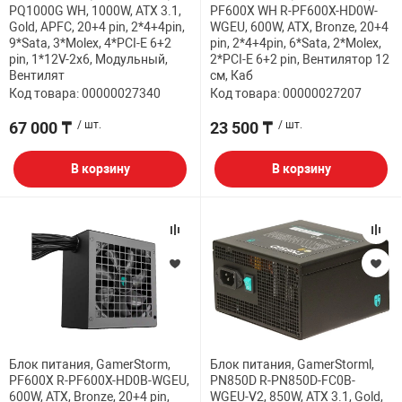
PQ1000G WH, 1000W, ATX 3.1,
PF600X WH R-PF600X-HD0W-
Gold, APFC, 20+4 pin, 2*4+4pin,
WGEU, 600W, ATX, Bronze, 20+4
9*Sata, 3*Molex, 4*PCI-E 6+2
pin, 2*4+4pin, 6*Sata, 2*Molex,
pin, 1*12V-2x6, Модульный,
2*PCI-E 6+2 pin, Вентилятор 12
Вентилят
см, Каб
Код товара: 00000027340
Код товара: 00000027207
67 000 ₸
/ шт.
23 500 ₸
/ шт.
В корзину
В корзину
Блок питания, GamerStorm,
Блок питания, GamerStorml,
PF600X R-PF600X-HD0B-WGEU,
PN850D R-PN850D-FC0B-
600W, ATX, Bronze, 20+4 pin,
WGEU-V2, 850W, ATX 3.1, Gold,