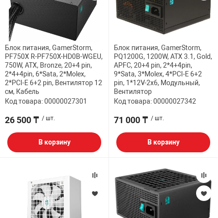
ФИЛЬТР
32" дюймов
МЕДИАКОНВЕР
КА И РАСХОДНИКИ
СИСТЕМЫ ОХЛ
ДЕНЕЖНЫЕ Я
РАЗВЕТВИТЕЛ
ПОЛКА ДЛЯ М
ВЕБ КАМЕРЫ
Мониторы с диа
АНТЕННЫ И К
38.5" дюймов
Блок питания, GamerStorm,
Блок питания, GamerStorm,
БОРУДОВАНИЕ
КОРПУСА
СТАЦИОНАРНЫ
ПРИНАДЛЕЖНО
ПОЛКА СТАЦИ
PF750X R-PF750X-HD0B-WGEU,
PQ1200G, 1200W, ATX 3.1, Gold,
КОВРИКИ
ИНТЕРАКТИВН
750W, ATX, Bronze, 20+4 pin,
APFC, 20+4 pin, 2*4+4pin,
СЕТЕВЫЕ КАРТ
Кронштейны дл
2*4+4pin, 6*Sata, 2*Molex,
9*Sata, 3*Molex, 4*PCI-E 6+2
ЕСКАЯ ТЕХНИКА
БЛОКИ ПИТАН
КАРТРИДЖИ И
Проекторов
2*PCI-E 6+2 pin, Вентилятор 12
pin, 1*12V-2x6, Модульный,
см, Кабель
Вентилятор
ФЛЕШ КАРТЫ
EXTENDER УДЛ
Код товара: 00000027301
Код товара: 00000027342
ПАТЧ КОРД
ВИТОЙ ПАРЕ
ОТЕХНИКА
CD ПРИВОДЫ
КАЛЬКУЛЯТОР
26 500 ₸
/ шт.
71 000 ₸
/ шт.
ТВ ТЮНЕРЫ И 
КОННЕКТОРА
 ОБОРУДОВАНИЕ
ЗВУКОВЫЕ ПЛ
ТЕРМОПАСТЫ
В корзину
В корзину
НАУШНИКИ И 
PoE АДАПТЕРЫ
РЫ
МАТРИЦЫ ДЛЯ
ЧИСТЯЩИЕ СР
РАЗВЕТВИТЕЛ
КАБЕЛИ
ПРОГРАММНОЕ
БАТАРЕЙКИ И
ОПТОВОЛОКНО
ПЕРЕХОДНИКИ
КОМПЛЕКТУЮ