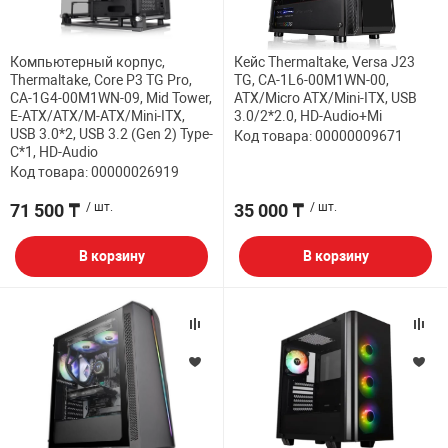
НТЫ
PCI АДАПТЕРЫ
CD-DVD ДИСКИ
USB АДАПТЕР
Компьютерный корпус,
Кейс Thermaltake, Versa J23
Thermaltake, Core P3 TG Pro,
TG, CA-1L6-00M1WN-00,
ЛЯ ДОМА
ЛЕНТА ДЛЯ ЧЕ
CA-1G4-00M1WN-09, Mid Tower,
ATX/Micro ATX/Mini-ITX, USB
USB ХАБЫ
E-ATX/ATX/M-ATX/Mini-ITX,
3.0/2*2.0, HD-Audio+Mi
USB 3.0*2, USB 3.2 (Gen 2) Type-
Код товара: 00000009671
C*1, HD-Audio
ОВАЯ ТЕХНИКА
Код товара: 00000026919
CARD RIDER
71 500 ₸
/ шт.
35 000 ₸
/ шт.
ОМ
НАБОР ДЛЯ СТ
В корзину
В корзину