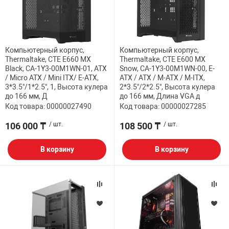
ФИЛЬТР
32" дюймов
МЕДИАКОНВЕР
КА И РАСХОДНИКИ
СИСТЕМЫ ОХЛ
ДЕНЕЖНЫЕ Я
РАЗВЕТВИТЕЛ
ПОЛКА ДЛЯ М
ВЕБ КАМЕРЫ
Мониторы с диа
АНТЕННЫ И К
38.5" дюймов
Компьютерный корпус,
Компьютерный корпус,
БОРУДОВАНИЕ
КОРПУСА
СТАЦИОНАРНЫ
ПРИНАДЛЕЖНО
ПОЛКА СТАЦИ
Thermaltake, CTE E660 MX
Thermaltake, CTE E600 MX
КОВРИКИ
ИНТЕРАКТИВН
Black, CA-1Y3-00M1WN-01, ATX
Snow, CA-1Y3-00M1WN-00, E-
СЕТЕВЫЕ КАРТ
Кронштейны дл
/ Micro ATX / Mini ITX/ E-ATX,
ATX / ATX / M-ATX / M-ITX,
ЕСКАЯ ТЕХНИКА
БЛОКИ ПИТАН
КАРТРИДЖИ И
Проекторов
3*3.5"/1*2.5", 1, Высота кулера
2*3.5"/2*2.5", Высота кулера
до 166 мм, Д
до 166 мм, Длина VGA д
ФЛЕШ КАРТЫ
EXTENDER УДЛ
Код товара: 00000027490
Код товара: 00000027285
ПАТЧ КОРД
ВИТОЙ ПАРЕ
ОТЕХНИКА
CD ПРИВОДЫ
КАЛЬКУЛЯТОР
106 000 ₸
/ шт.
108 500 ₸
/ шт.
ТВ ТЮНЕРЫ И 
КОННЕКТОРА
 ОБОРУДОВАНИЕ
ЗВУКОВЫЕ ПЛ
ТЕРМОПАСТЫ
В корзину
В корзину
НАУШНИКИ И 
PoE АДАПТЕРЫ
РЫ
МАТРИЦЫ ДЛЯ
ЧИСТЯЩИЕ СР
РАЗВЕТВИТЕЛ
КАБЕЛИ
ПРОГРАММНОЕ
БАТАРЕЙКИ И
ОПТОВОЛОКНО
ПЕРЕХОДНИКИ
КОМПЛЕКТУЮ