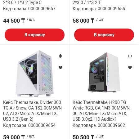
2*3.0 / 1*3.2 Type C
2*3.0 / 1*3.2 T
Код товара: 00000009657
Код товара: 00000009656
44 500 ₸
/ шт.
58 000 ₸
/ шт.
В корзину
В корзину
Кейс Thermaltake, Divider 300
Кейс Thermaltake, H200 TG
TG Air Snow, CA-1S2-00M6WN-
White RGB, CA-1M3-00M6WN-
02, ATX/Micro ATX/Mini-ITX,
00, ATX/Mini-ITX/Micro ATX,
USB 3.2 (Gen 2)
USB 3.0x2, HD Audiox1
Код товара: 00000009654
Код товара: 00000009662
59 000 ₸
/ шт.
50 500 ₸
/ шт.