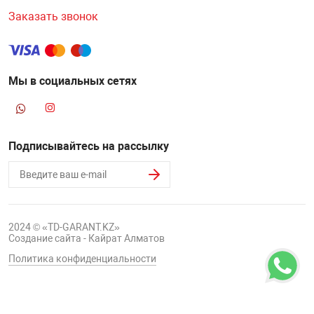
Заказать звонок
НТЫ
PCI АДАПТЕРЫ
CD-DVD ДИСКИ
USB АДАПТЕР
ЛЯ ДОМА
ЛЕНТА ДЛЯ ЧЕ
USB ХАБЫ
Мы в социальных сетях
ОВАЯ ТЕХНИКА
CARD RIDER
Подписывайтесь на рассылку
ОМ
НАБОР ДЛЯ СТ
2024 © «TD-GARANT.KZ»
Создание сайта - Кайрат Алматов
Политика конфиденциальности