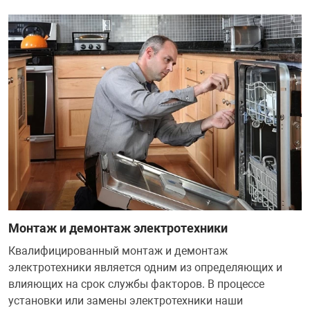
НТЫ
PCI АДАПТЕРЫ
CD-DVD ДИСКИ
USB АДАПТЕР
ЛЯ ДОМА
ЛЕНТА ДЛЯ ЧЕ
USB ХАБЫ
ОВАЯ ТЕХНИКА
CARD RIDER
ОМ
НАБОР ДЛЯ СТ
Монтаж и демонтаж электротехники
Квалифицированный монтаж и демонтаж
электротехники является одним из определяющих и
влияющих на срок службы факторов. В процессе
установки или замены электротехники наши