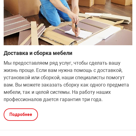
ФИЛЬТР
32" дюймов
МЕДИАКОНВЕР
КА И РАСХОДНИКИ
СИСТЕМЫ ОХЛ
ДЕНЕЖНЫЕ Я
РАЗВЕТВИТЕЛ
ПОЛКА ДЛЯ М
ВЕБ КАМЕРЫ
Мониторы с диа
АНТЕННЫ И К
38.5" дюймов
БОРУДОВАНИЕ
КОРПУСА
СТАЦИОНАРНЫ
ПРИНАДЛЕЖНО
ПОЛКА СТАЦИ
КОВРИКИ
ИНТЕРАКТИВН
СЕТЕВЫЕ КАРТ
Кронштейны дл
ЕСКАЯ ТЕХНИКА
БЛОКИ ПИТАН
КАРТРИДЖИ И
Проекторов
Доставка и сборка мебели
ФЛЕШ КАРТЫ
EXTENDER УДЛ
Мы предоставляем ряд услуг, чтобы сделать вашу
ПАТЧ КОРД
ВИТОЙ ПАРЕ
жизнь проще. Если вам нужна помощь с доставкой,
ОТЕХНИКА
CD ПРИВОДЫ
КАЛЬКУЛЯТОР
ТВ ТЮНЕРЫ И 
установкой или сборкой, наши специалисты помогут
КОННЕКТОРА
вам. Вы можете заказать сборку как одного предмета
 ОБОРУДОВАНИЕ
ЗВУКОВЫЕ ПЛ
ТЕРМОПАСТЫ
мебели, так и целой системы. На работу наших
НАУШНИКИ И 
профессионалов дается гарантия три года.
PoE АДАПТЕРЫ
РЫ
МАТРИЦЫ ДЛЯ
ЧИСТЯЩИЕ СР
РАЗВЕТВИТЕЛ
КАБЕЛИ
Подробнее
ПРОГРАММНОЕ
БАТАРЕЙКИ И
ОПТОВОЛОКНО
ПЕРЕХОДНИКИ
КОМПЛЕКТУЮ