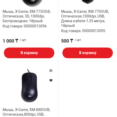
НТЫ
PCI АДАПТЕРЫ
CD-DVD ДИСКИ
Мышь, X-Game, XM-775OGB,
Мышь, X-Game, XM-770OUB,
USB АДАПТЕР
Оптическая, 3D, 1000dpi,
Оптическая,1000dpi, USB,
Беспроводная, Чёрный
Длина кабеля 1,35 метра,
ЛЯ ДОМА
ЛЕНТА ДЛЯ ЧЕ
Чёрный
Код товара: 00000013096
USB ХАБЫ
Код товара: 00000013095
ОВАЯ ТЕХНИКА
1 000 ₸
/ шт.
500 ₸
/ шт.
CARD RIDER
В корзину
В корзину
ОМ
НАБОР ДЛЯ СТ
Мышь, X-Game, XM-880OUB,
Оптическая,800dpi, USB,