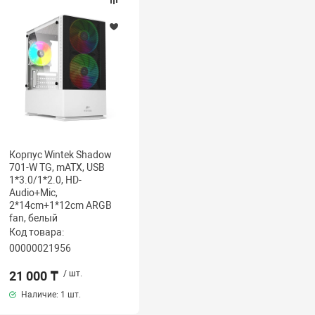
Корпус Wintek Shadow
701-W TG, mATX, USB
1*3.0/1*2.0, HD-
Audio+Mic,
2*14cm+1*12cm ARGB
fan, белый
Код товара:
00000021956
21 000 ₸
/ шт.
Наличие:
1 шт.