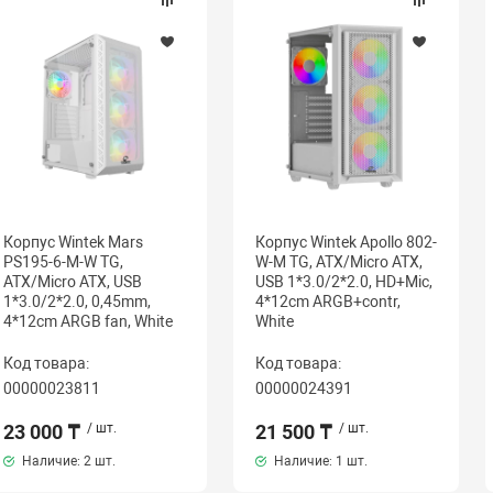
Корпус Wintek Mars
Корпус Wintek Apollo 802-
PS195-6-M-W TG,
W-M TG, ATX/Micro ATX,
ATX/Micro ATX, USB
USB 1*3.0/2*2.0, HD+Mic,
1*3.0/2*2.0, 0,45mm,
4*12cm ARGB+contr,
4*12cm ARGB fan, White
White
Код товара:
Код товара:
00000023811
00000024391
23 000 ₸
/ шт.
21 500 ₸
/ шт.
Наличие:
2 шт.
Наличие:
1 шт.