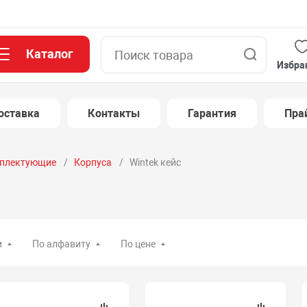
Каталог
Поиск
Избра
оставка
Контакты
Гарантия
Пра
плектующие
Корпуса
Wintek кейс
и
По алфавиту
По цене