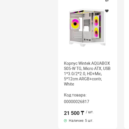
Корпус Wintek AQUABOX
S05-W TG, Micro ATX, USB
1*3.0/2*2.0, HD+Mic,
5*12cm ARGB+contr,
White
Код товара:
00000026817
21 500 ₸
/ шт.
Наличие:
5 шт.