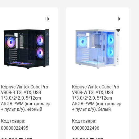
Корпус Wintek Cube Pro
Корпус Wintek Cube Pro
V909-B TG, ATX, USB
V909-W TG, ATX, USB
1*3.0/2*2.0, 5*12cm
1*3.0/2*2.0, 5*12cm
ARGB PWM (контроллер
ARGB PWM (контроллер
+ пульт д/у), чёрный
+ пульт д/у), белый
Код товара:
Код товара:
00000022495
00000022496