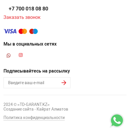
+7 700 018 08 80
НТЫ
PCI АДАПТЕРЫ
CD-DVD ДИСКИ
USB АДАПТЕР
Заказать звонок
ЛЯ ДОМА
ЛЕНТА ДЛЯ ЧЕ
USB ХАБЫ
Мы в социальных сетях
ОВАЯ ТЕХНИКА
CARD RIDER
ОМ
НАБОР ДЛЯ СТ
Подписывайтесь на рассылку
2024 © «TD-GARANT.KZ»
Создание сайта - Кайрат Алматов
Политика конфиденциальности