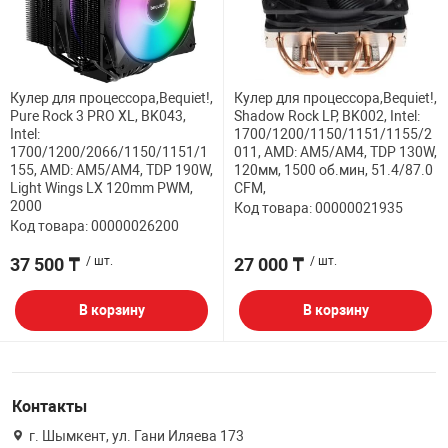
ФИЛЬТР
32" дюймов
МЕДИАКОНВЕР
КА И РАСХОДНИКИ
СИСТЕМЫ ОХЛ
ДЕНЕЖНЫЕ Я
РАЗВЕТВИТЕЛ
ПОЛКА ДЛЯ М
ВЕБ КАМЕРЫ
Мониторы с диа
АНТЕННЫ И К
38.5" дюймов
Кулер для процессора,Bequiet!,
Кулер для процессора,Bequiet!,
БОРУДОВАНИЕ
КОРПУСА
СТАЦИОНАРНЫ
ПРИНАДЛЕЖНО
ПОЛКА СТАЦИ
Pure Rock 3 PRO XL, BK043,
Shadow Rock LP, BK002, Intel:
КОВРИКИ
ИНТЕРАКТИВН
Intel:
1700/1200/1150/1151/1155/2
СЕТЕВЫЕ КАРТ
Кронштейны дл
1700/1200/2066/1150/1151/1
011, AMD: AM5/AM4, TDP 130W,
ЕСКАЯ ТЕХНИКА
БЛОКИ ПИТАН
КАРТРИДЖИ И
Проекторов
155, AMD: AM5/AM4, TDP 190W,
120мм, 1500 об.мин, 51.4/87.0
Light Wings LX 120mm PWM,
CFM,
ФЛЕШ КАРТЫ
EXTENDER УДЛ
2000
Код товара: 00000021935
ПАТЧ КОРД
ВИТОЙ ПАРЕ
Код товара: 00000026200
ОТЕХНИКА
CD ПРИВОДЫ
КАЛЬКУЛЯТОР
ТВ ТЮНЕРЫ И 
37 500 ₸
/ шт.
27 000 ₸
/ шт.
КОННЕКТОРА
 ОБОРУДОВАНИЕ
ЗВУКОВЫЕ ПЛ
ТЕРМОПАСТЫ
В корзину
В корзину
НАУШНИКИ И 
PoE АДАПТЕРЫ
РЫ
МАТРИЦЫ ДЛЯ
ЧИСТЯЩИЕ СР
РАЗВЕТВИТЕЛ
КАБЕЛИ
Контакты
ПРОГРАММНОЕ
БАТАРЕЙКИ И
ОПТОВОЛОКНО
г. Шымкент, ул. Гани Иляева 173
ПЕРЕХОДНИКИ
КОМПЛЕКТУЮ