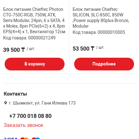
НТЫ
PCI АДАПТЕРЫ
CD-DVD ДИСКИ
Блок питания Chieftec Photon
Блок питания Chieftec
CTG-750C-RGB, 750W, ATX,
SILICON, SLC-850C, 850W
USB АДАПТЕР
Semi Modular, 24pin, 6 x SATA, 4
,Power supply 80plus Bronze,
x Molex, 8pin PCIe(6+2) x 4, 8pin
Modular
ЛЯ ДОМА
ЛЕНТА ДЛЯ ЧЕ
EPS(4+4) x 1, Вентилятор 12см
Код товара: 00000010005
USB ХАБЫ
Код товара: 00000021249
ОВАЯ ТЕХНИКА
53 500 ₸
/ шт.
39 500 ₸
/ шт.
CARD RIDER
В корзину
Подробнее
ОМ
НАБОР ДЛЯ СТ
Контакты
г. Шымкент, ул. Гани Иляева 173
+7 700 018 08 80
Заказать звонок