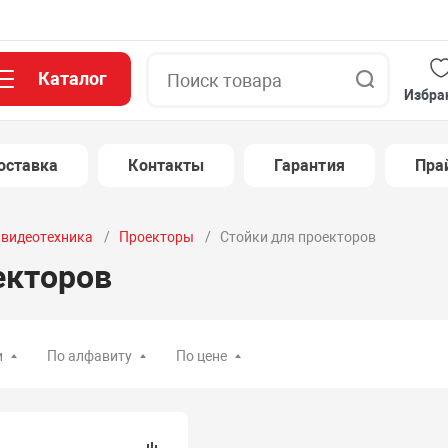
Каталог
Поиск
Избра
оставка
Контакты
Гарантия
Пра
и видеотехника
Проекторы
Стойки для проекторов
екторов
и
По алфавиту
По цене