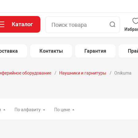
Каталог
Поиск
Избра
оставка
Контакты
Гарантия
Пра
иферийное оборудование
Наушники и гарнитуры
Onikuma
и
По алфавиту
По цене