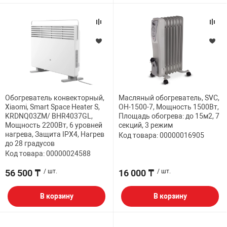
НТЫ
PCI АДАПТЕРЫ
CD-DVD ДИСКИ
USB АДАПТЕР
ЛЯ ДОМА
ЛЕНТА ДЛЯ ЧЕ
USB ХАБЫ
ОВАЯ ТЕХНИКА
CARD RIDER
Обогреватель конвекторный,
Масляный обогреватель, SVC,
Xiaomi, Smart Space Heater S,
OH-1500-7, Мощность 1500Вт,
ОМ
KRDNQ03ZM/ BHR4037GL,
Площадь обогрева: до 15м2, 7
НАБОР ДЛЯ СТ
Мощность 2200Вт, 6 уровней
секций, 3 режим
нагрева, Защита IPX4, Нагрев
Код товара: 00000016905
до 28 градусов
Код товара: 00000024588
56 500 ₸
/ шт.
16 000 ₸
/ шт.
В корзину
В корзину