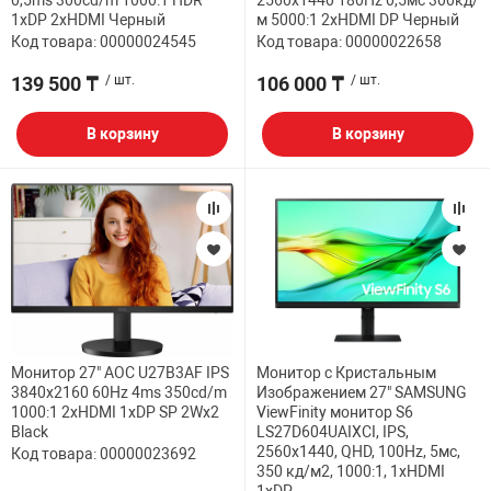
0,5ms 300cd/m 1000:1 HDR
2560x1440 180Hz 0,5мс 300кд/
1xDP 2xHDMI Черный
м 5000:1 2xHDMI DP Черный
Код товара: 00000024545
Код товара: 00000022658
139 500 ₸
/ шт.
106 000 ₸
/ шт.
В корзину
В корзину
Монитор 27" AOC U27B3AF IPS
Монитор с Кристальным
3840x2160 60Hz 4ms 350cd/m
Изображением 27" SAMSUNG
1000:1 2xHDMI 1xDP SP 2Wx2
ViewFinity монитор S6
Black
LS27D604UAIXCI, IPS,
2560x1440, QHD, 100Hz, 5мс,
Код товара: 00000023692
350 кд/м2, 1000:1, 1xHDMI