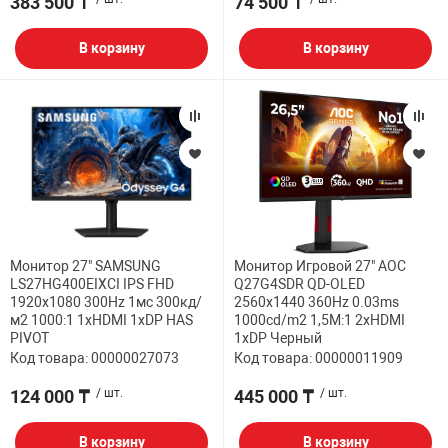
383 500 ₸
74 500 ₸
В корзину
В корзину
Монитор 27" SAMSUNG
Монитор Игровой 27" AOC
LS27HG400EIXCI IPS FHD
Q27G4SDR QD-OLED
1920x1080 300Hz 1мс 300кд/
2560x1440 360Hz 0.03ms
м2 1000:1 1xHDMI 1xDP HAS
1000cd/m2 1,5M:1 2xHDMI
PIVOT
1xDP Черный
Код товара: 00000027073
Код товара: 00000011909
124 000 ₸
/ шт.
445 000 ₸
/ шт.
В корзину
В корзину