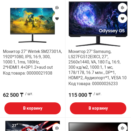
Монитор 27'' Wintek SM27301A,
Монитор 27" Samsung,
1920*1080, IPS, 16:9, 300,
LS27FG512EIXCI, 27",
1000:1, 1ms, 180Hz,
2560x1440, VA, 180 Гц, 16:9,
2*HDMI1.4+DP1.2+aud out
300 кд/м2, 1000:1, 1 мс,
178/178, 16.7 млн., DP*1,
Код товара: 00000021938
HDMI*2, Аудиопорт*1, VESA 10
Код товара: 00000026233
62 500 ₸
/ шт.
115 000 ₸
/ шт.
В корзину
В корзину