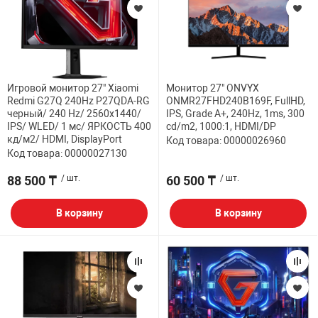
ФИЛЬТР
32" дюймов
МЕДИАКОНВЕР
КА И РАСХОДНИКИ
СИСТЕМЫ ОХЛ
ДЕНЕЖНЫЕ Я
РАЗВЕТВИТЕЛ
ПОЛКА ДЛЯ М
ВЕБ КАМЕРЫ
Мониторы с диа
АНТЕННЫ И К
38.5" дюймов
БОРУДОВАНИЕ
КОРПУСА
СТАЦИОНАРНЫ
ПРИНАДЛЕЖНО
ПОЛКА СТАЦИ
Игровой монитор 27" Xiaomi
Монитор 27" ONVYX
КОВРИКИ
ИНТЕРАКТИВН
Redmi G27Q 240Hz P27QDA-RG
ONMR27FHD240B169F, FullHD,
СЕТЕВЫЕ КАРТ
Кронштейны дл
черный/ 240 Hz/ 2560x1440/
IPS, Grade A+, 240Hz, 1ms, 300
ЕСКАЯ ТЕХНИКА
БЛОКИ ПИТАН
КАРТРИДЖИ И
Проекторов
IPS/ WLED/ 1 мс/ ЯРКОСТЬ 400
cd/m2, 1000:1, HDMI/DP
ФЛЕШ КАРТЫ
EXTENDER УДЛ
кд/м2/ HDMI, DisplayPort
Код товара: 00000026960
ПАТЧ КОРД
ВИТОЙ ПАРЕ
Код товара: 00000027130
ОТЕХНИКА
CD ПРИВОДЫ
КАЛЬКУЛЯТОР
ТВ ТЮНЕРЫ И 
88 500 ₸
/ шт.
60 500 ₸
/ шт.
КОННЕКТОРА
 ОБОРУДОВАНИЕ
ЗВУКОВЫЕ ПЛ
ТЕРМОПАСТЫ
В корзину
В корзину
НАУШНИКИ И 
PoE АДАПТЕРЫ
РЫ
МАТРИЦЫ ДЛЯ
ЧИСТЯЩИЕ СР
РАЗВЕТВИТЕЛ
КАБЕЛИ
ПРОГРАММНОЕ
БАТАРЕЙКИ И
ОПТОВОЛОКНО
ПЕРЕХОДНИКИ
КОМПЛЕКТУЮ