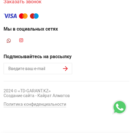
Заказать звонок
НТЫ
PCI АДАПТЕРЫ
CD-DVD ДИСКИ
USB АДАПТЕР
ЛЯ ДОМА
ЛЕНТА ДЛЯ ЧЕ
Мы в социальных сетях
USB ХАБЫ
ОВАЯ ТЕХНИКА
CARD RIDER
Подписывайтесь на рассылку
ОМ
НАБОР ДЛЯ СТ
2024 © «TD-GARANT.KZ»
Создание сайта - Кайрат Алматов
Политика конфиденциальности