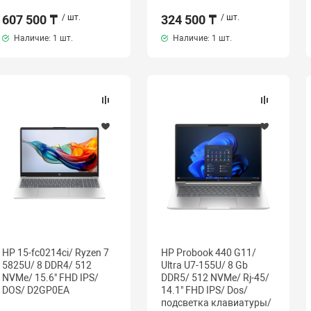
607 500 ₸
/ шт.
324 500 ₸
/ шт.
Наличие:
1 шт.
Наличие:
1 шт.
HP 15-fc0214ci/ Ryzen 7
HP Probook 440 G11/
5825U/ 8 DDR4/ 512
Ultra U7-155U/ 8 Gb
NVMe/ 15.6" FHD IPS/
DDR5/ 512 NVMe/ Rj-45/
DOS/ D2GP0EA
14.1" FHD IPS/ Dos/
подсветка клавиатуры/