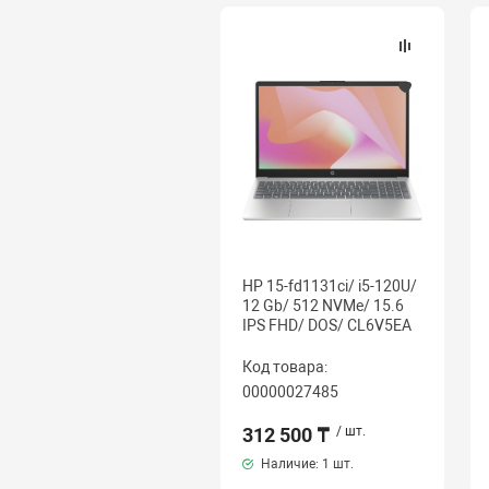
HP 15-fd1131ci/ i5-120U/
12 Gb/ 512 NVMe/ 15.6
IPS FHD/ DOS/ CL6V5EA
Код товара:
00000027485
312 500 ₸
/ шт.
Наличие:
1 шт.