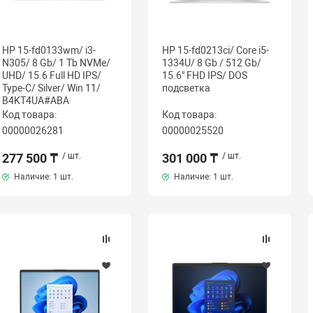
HP 15-fd0133wm/ i3-
HP 15-fd0213ci/ Core i5-
N305/ 8 Gb/ 1 Tb NVMe/
1334U/ 8 Gb / 512 Gb/
UHD/ 15.6 Full HD IPS/
15.6" FHD IPS/ DOS
Type-C/ Silver/ Win 11/
подсветка
B4KT4UA#ABA
Код товара:
Код товара:
00000026281
00000025520
277 500 ₸
/ шт.
301 000 ₸
/ шт.
Наличие:
1 шт.
Наличие:
1 шт.