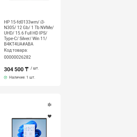
HP 15-fd0133wm/ i3-
N305/ 12 Gb/ 1 Tb NVMe/
UHD/ 15.6 Full HD IPS/
Type-C/ Silver/ Win 11/
B4KT4UA#ABA
Код товара:
00000026282
304 500 ₸
/ шт.
Наличие:
1 шт.