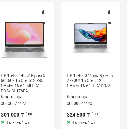
HP 15-fc0140ci/ Ryzen 5
HP 15-fc0074nia/ Ryzen 7
5625U/ 16 Gb/ 512 SSD
7730U/ 16 Gb/ 512
NVMe/ 15.6" Full HD/
NVMe/ 15.6" FHD/ DOS/
DOS/ BL1Z8EA
Код товара:
Код товара:
00000027422
00000027420
301 000 ₸
/ шт.
324 500 ₸
/ шт.
Наличие:
1 шт.
Наличие:
1 шт.