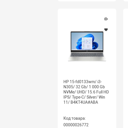
HP 15-fd0133wm/ i3-
N305/ 32 Gb/ 1 000 Gb
NVMe/ UHD/ 15.6 Full HD
IPS/ Type-C/ Silver/ Win
11/ B4KT4UA#ABA
Код товара:
00000026772