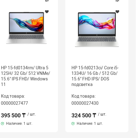
HP 15-fd0134rm/ Ultra 5
HP 15-fd0213ci/ Core i5-
125H/ 32 Gb/ 512 VNMe/
1334U/ 16 Gb / 512 Gb/
15.6" IPS FHD/ Windows
15.6" FHD IPS/ DOS
11
подсветка
Код товара:
Код товара:
00000027477
00000027430
395 500 ₸
/ шт.
324 500 ₸
/ шт.
Наличие:
1 шт.
Наличие:
1 шт.