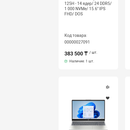
125H - 14 ядер/ 24 DDR5/
1 000 NVMe/ 15.6" IPS
FHD/ DOS
Код товара:
00000027091
383 500 ₸
/ шт.
Наличие:
1 шт.