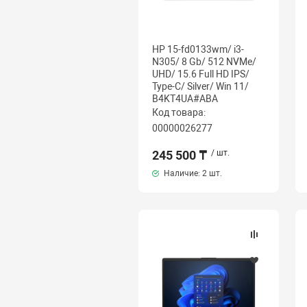
HP 15-fd0133wm/ i3-
N305/ 8 Gb/ 512 NVMe/
UHD/ 15.6 Full HD IPS/
Type-C/ Silver/ Win 11/
B4KT4UA#ABA
Код товара:
00000026277
245 500 ₸
/ шт.
Наличие:
2 шт.