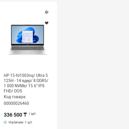
HP 15-fd1003nq/ Ultra 5
125H - 14 ядер/ 8 DDR5/
1 000 NVMe/ 15.6" IPS
FHD/ DOS
Код товара:
00000026460
336 500 ₸
/ шт.
Наличие:
1 шт.