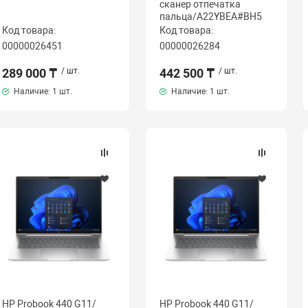
сканер отпечатка
пальца/A22YBEA#BH5
Код товара:
Код товара:
00000026451
00000026284
289 000 ₸
/ шт.
442 500 ₸
/ шт.
Наличие:
1 шт.
Наличие:
1 шт.
HP Probook 440 G11/
HP Probook 440 G11/