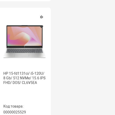
HP 15-fd1131ci/ i5-120U/
8 Gb/ 512 NVMe/ 15.6 IPS
FHD/ DOS/ CL6V5EA
Код товара:
00000025529