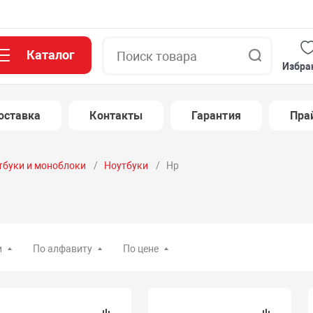
Каталог
Поиск
Избра
оставка
Контакты
Гарантия
Пра
тбуки и моноблоки
Ноутбуки
Hp
и
По алфавиту
По цене