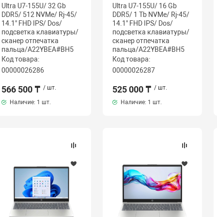
Ultra U7-155U/ 32 Gb
Ultra U7-155U/ 16 Gb
DDR5/ 512 NVMe/ Rj-45/
DDR5/ 1 Tb NVMe/ Rj-45/
14.1" FHD IPS/ Dos/
14.1" FHD IPS/ Dos/
подсветка клавиатуры/
подсветка клавиатуры/
сканер отпечатка
сканер отпечатка
пальца/A22YBEA#BH5
пальца/A22YBEA#BH5
Код товара:
Код товара:
00000026286
00000026287
566 500 ₸
/ шт.
525 000 ₸
/ шт.
Наличие:
1 шт.
Наличие:
1 шт.