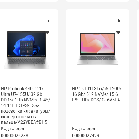
HP Probook 440 G11/
HP 15-fd1131ci/ i5-120U/
Ultra U7-155U/ 32 Gb
16 Gb/ 512 NVMe/ 15.6
DDR5/ 1 Tb NVMe/ Rj-45/
IPS FHD/ DOS/ CL6V5EA
14.1" FHD IPS/ Dos/
подсветка клавиатуры/
сканер отпечатка
пальца/A22YBEA#BH5
Код товара:
Код товара:
00000026288
00000027429