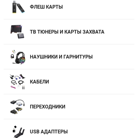
ФЛЕШ КАРТЫ
НТЫ
PCI АДАПТЕРЫ
CD-DVD ДИСКИ
USB АДАПТЕР
ЛЯ ДОМА
ЛЕНТА ДЛЯ ЧЕ
ТВ ТЮНЕРЫ И КАРТЫ ЗАХВАТА
USB ХАБЫ
ОВАЯ ТЕХНИКА
CARD RIDER
НАУШНИКИ И ГАРНИТУРЫ
ОМ
НАБОР ДЛЯ СТ
КАБЕЛИ
ПЕРЕХОДНИКИ
USB АДАПТЕРЫ