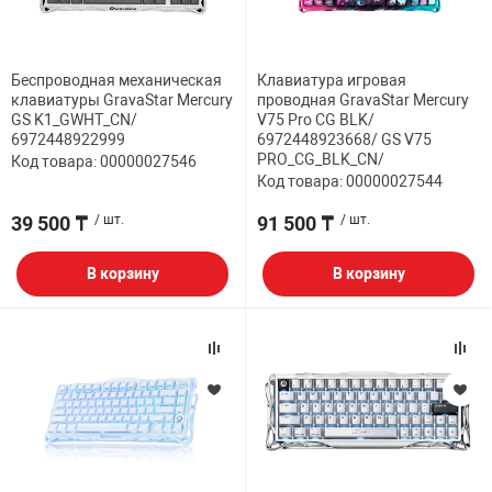
Беспроводная механическая
Клавиатура игровая
клавиатуры GravaStar Mercury
проводная GravaStar Mercury
GS K1_GWHT_CN/
V75 Pro CG BLK/
6972448922999
6972448923668/ GS V75
PRO_CG_BLK_CN/
Код товара: 00000027546
Код товара: 00000027544
39 500 ₸
/ шт.
91 500 ₸
/ шт.
В корзину
В корзину