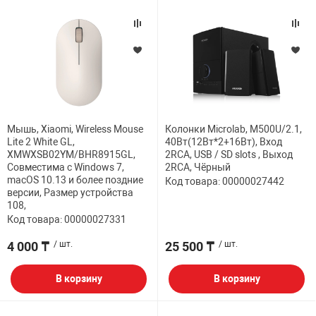
Мышь, Xiaomi, Wireless Mouse
Колонки Microlab, M500U/2.1,
Lite 2 White GL,
40Вт(12Вт*2+16Вт), Вход
XMWXSB02YM/BHR8915GL,
2RCA, USB / SD slots , Выход
Совместима с Windows 7,
2RCA, Чёрный
macOS 10.13 и более поздние
Код товара: 00000027442
версии, Размер устройства
108,
Код товара: 00000027331
4 000 ₸
/ шт.
25 500 ₸
/ шт.
В корзину
В корзину