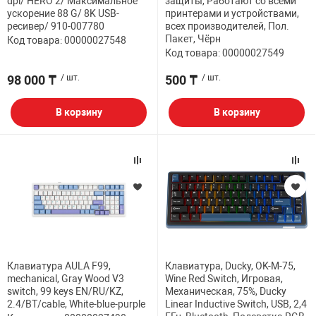
dpi/ HERO 2/ Максимальное
защиты, Работают со всеми
ускорение 88 G/ 8K USB-
принтерами и устройствами,
ресивер/ 910-007780
всех производителей, Пол.
Пакет, Чёрн
Код товара: 00000027548
Код товара: 00000027549
98 000 ₸
/ шт.
500 ₸
/ шт.
В корзину
В корзину
Клавиатура AULA F99,
Клавиатура, Ducky, OK-M-75,
mechanical, Gray Wood V3
Wine Red Switch, Игровая,
switch, 99 keys EN/RU/KZ,
Механическая, 75%, Ducky
2.4/BT/cable, White-blue-purple
Linear Inductive Switch, USB, 2,4