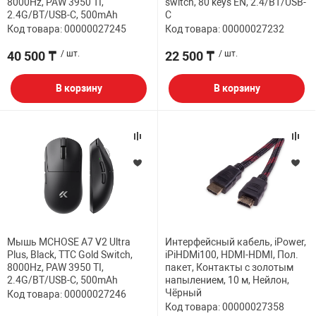
8000Hz, PAW 3950 TI,
switch, 80 keys EN, 2.4/BT/USB-
2.4G/BT/USB-C, 500mAh
C
Код товара: 00000027245
Код товара: 00000027232
40 500 ₸
/ шт.
22 500 ₸
/ шт.
В корзину
В корзину
Мышь MCHOSE A7 V2 Ultra
Интерфейсный кабель, iPower,
Plus, Black, TTC Gold Switch,
iPiHDMi100, HDMI-HDMI, Пол.
8000Hz, PAW 3950 TI,
пакет, Контакты с золотым
2.4G/BT/USB-C, 500mAh
напылением, 10 м, Нейлон,
Чёрный
Код товара: 00000027246
Код товара: 00000027358