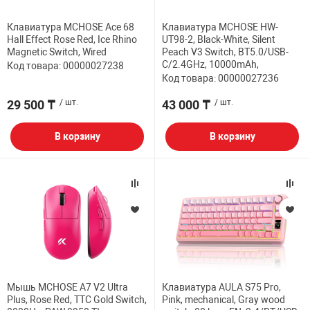
Клавиатура MCHOSE Ace 68
Клавиатура MCHOSE HW-
Hall Effect Rose Red, Ice Rhino
UT98-2, Black-White, Silent
Magnetic Switch, Wired
Peach V3 Switch, BT5.0/USB-
C/2.4GHz, 10000mAh,
Код товара: 00000027238
Код товара: 00000027236
29 500 ₸
/ шт.
43 000 ₸
/ шт.
В корзину
В корзину
Мышь MCHOSE A7 V2 Ultra
Клавиатура AULA S75 Pro,
Plus, Rose Red, TTC Gold Switch,
Pink, mechanical, Gray wood