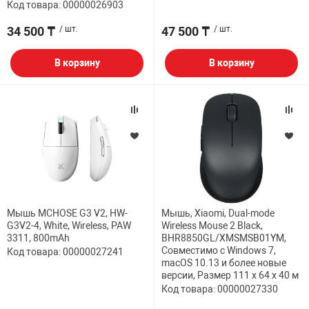
Код товара: 00000026903
34 500 ₸
/ шт.
47 500 ₸
/ шт.
В корзину
В корзину
Мышь MCHOSE G3 V2, HW-
Мышь, Xiaomi, Dual-mode
G3V2-4, White, Wireless, PAW
Wireless Mouse 2 Black,
3311, 800mAh
BHR8850GL/XMSMSB01YM,
Совместимо с Windows 7,
Код товара: 00000027241
macOS 10.13 и более новые
версии, Размер 111 x 64 x 40 м
Код товара: 00000027330