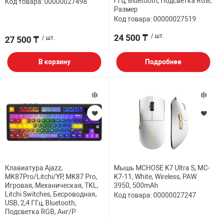
ГГц, Bluetooth, Подсветка RGB,
Код товара: 00000027498
Размер
Код товара: 00000027519
24 500 ₸
/ шт.
27 500 ₸
/ шт.
В корзину
Подробнее
Клавиатура Ajazz,
Мышь MCHOSE K7 Ultra S, MC-
MK87Pro/Litchi/YP, MK87 Pro,
K7-11, White, Wireless, PAW
Игровая, Механическая, TKL,
3950, 500mAh
Litchi Switches, Бесроводная,
Код товара: 00000027247
USB, 2,4 ГГц, Bluetooth,
Подсветка RGB, Анг/Р