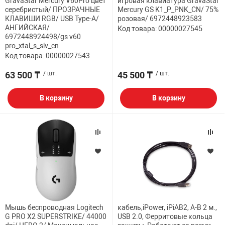
GravaStar Mercury V60Pro цвет
игровая клавиатура GravaStar
серебристый/ ПРОЗРАЧНЫЕ
Mercury GS K1_P_PNK_CN/ 75%
КЛАВИШИ RGB/ USB Type-A/
розовая/ 6972448923583
АНГИЙСКАЯ/
Код товара: 00000027545
6972448924498/gs v60
pro_xtal_s_slv_cn
Код товара: 00000027543
63 500 ₸
/ шт.
45 500 ₸
/ шт.
В корзину
В корзину
Мышь беспроводная Logitech
кабель,iPower, iPiAB2, A-B 2 м.,
G PRO X2 SUPERSTRIKE/ 44000
USB 2.0, Ферритовые кольца