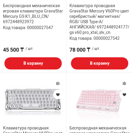
Беспроводная механическая
Клавиатура проводная
игровая клавиатура GravaStar
GravaStar Mercury V60Pro цвет
Mercury GS K1_BLU_CN/
серебристый/ магнитная/
6972448923972
RGB/ USB Type-A/
АНГИЙСКАЯ/ 6972448924177/
Код товара: 00000027547
gs v60 pro_xtal_slv_cn
Код товара: 00000027542
45 500 ₸
/ шт.
78 000 ₸
/ шт.
В корзину
В корзину
Клавиатура проводная
Беспроводная механическая