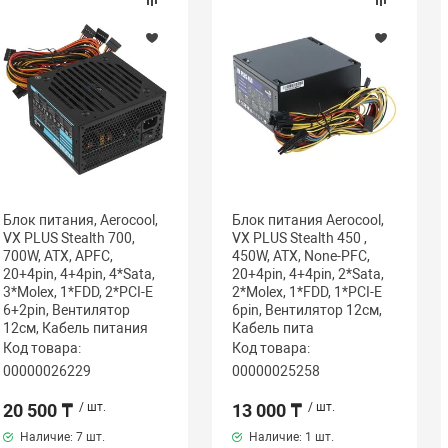
Блок питания, Aerocool,
Блок питания Aerocool,
VX PLUS Stealth 700,
VX PLUS Stealth 450 ,
700W, ATX, APFC,
450W, ATX, None-PFC,
20+4pin, 4+4pin, 4*Sata,
20+4pin, 4+4pin, 2*Sata,
3*Molex, 1*FDD, 2*PCI-E
2*Molex, 1*FDD, 1*PCI-E
6+2pin, Вентилятор
6pin, Вентилятор 12см,
12см, Кабель питания
Кабель пита
Код товара:
Код товара:
00000026229
00000025258
20 500 ₸
/ шт.
13 000 ₸
/ шт.
Наличие:
7 шт.
Наличие:
1 шт.