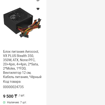
Блок питания Aerocool,
VX PLUS Stealth 350,
350W, ATX, None-PFC,
20+4pin, 4+4pin, 2*Sata,
2*Molex, 1*FDD,
Вентилятор 12 см,
Кабель питания, Чёрный
Код товара:
00000024735
9 500 ₸
/ шт.
Наличие:
7 шт.