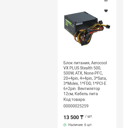
Блок питания, Aerocool
VX PLUS Stealth 500,
500W, ATX, None-PFC,
20+4pin, 4+4pin, 3*Sata,
3*Molex, 1*FDD, 1*PCI-E
6+2pin. Вентилятор
12см, Кабель пита
Код товара:
00000025259
13 500 ₸
/ шт.
Наличие:
6 шт.