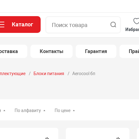
Каталог
Поиск
Избра
оставка
Контакты
Гарантия
Пра
плектующие
Блоки питания
Aerocool бп
и
По алфавиту
По цене