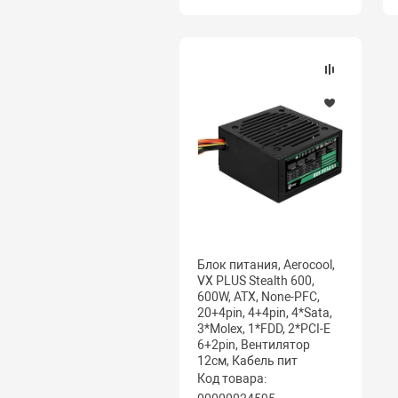
Блок питания, Aerocool,
VX PLUS Stealth 600,
600W, ATX, None-PFC,
20+4pin, 4+4pin, 4*Sata,
3*Molex, 1*FDD, 2*PCI-E
6+2pin, Вентилятор
12см, Кабель пит
Код товара: