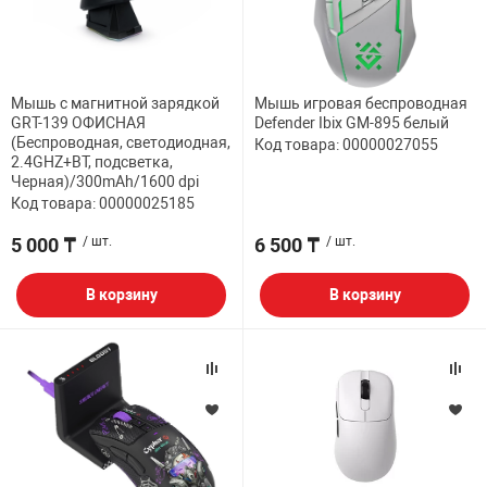
Мышь с магнитной зарядкой
Мышь игровая беспроводная
GRT-139 ОФИСНАЯ
Defender Ibix GM-895 белый
(Беспроводная, светодиодная,
Код товара: 00000027055
2.4GHZ+BT, подсветка,
Черная)/300mAh/1600 dpi
Код товара: 00000025185
5 000 ₸
/ шт.
6 500 ₸
/ шт.
В корзину
В корзину