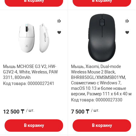
В корзину
В корзину
Мышь MCHOSE G3 V2, HW-
Мышь, Xiaomi, Dual-mode
G3V2-4, White, Wireless, PAW
Wireless Mouse 2 Black,
3311, 800mAh
BHR8850GL/XMSMSB01YM,
Совместимо с Windows 7,
Код товара: 00000027241
macOS 10.13 и более новые
версии, Размер 111 x 64 x 40 м
Код товара: 00000027330
12 500 ₸
/ шт.
7 500 ₸
/ шт.
В корзину
В корзину