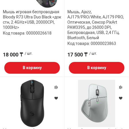
Мышь игровая беспроводная
Мышь, Ajazz,
Bloody R73 Ultra Duo Black <док
AJ179/PRO/White, AJ179 PRO,
стн, 2.4GHz+USB, 20000CPI,
Оптическая, Сенсор PixArt
1000Hz>
PAW3395, до 26000 DPI,
Беспроводная, USB, 2,4 ГГц,
Код товара: 00000026618
Bluetooth, Белый
Код товара: 00000023863
18 000 ₸
/ шт.
17 500 ₸
/ шт.
В корзину
В корзину