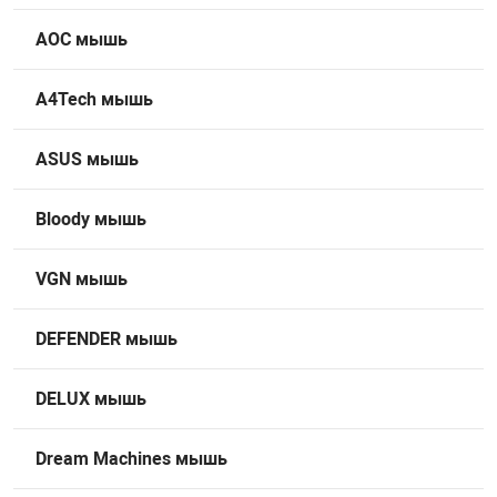
НТЫ
PCI АДАПТЕРЫ
CD-DVD ДИСКИ
AOC мышь
USB АДАПТЕР
A4Tech мышь
ЛЯ ДОМА
ЛЕНТА ДЛЯ ЧЕ
USB ХАБЫ
ASUS мышь
ОВАЯ ТЕХНИКА
CARD RIDER
Bloody мышь
ОМ
НАБОР ДЛЯ СТ
VGN мышь
DEFENDER мышь
DELUX мышь
Dream Machines мышь