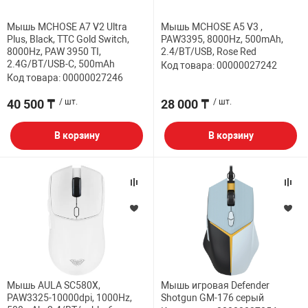
Мышь MCHOSE A7 V2 Ultra
Мышь MCHOSE A5 V3 ,
Plus, Black, TTC Gold Switch,
PAW3395, 8000Hz, 500mAh,
8000Hz, PAW 3950 TI,
2.4/BT/USB, Rose Red
2.4G/BT/USB-C, 500mAh
Код товара: 00000027242
Код товара: 00000027246
40 500 ₸
/ шт.
28 000 ₸
/ шт.
В корзину
В корзину
Мышь AULA SC580X,
Мышь игровая Defender
PAW3325-10000dpi, 1000Hz,
Shotgun GM-176 серый