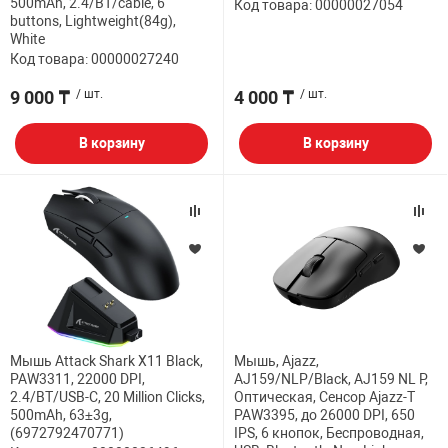
500mAh, 2.4/BT/cable, 6
Код товара: 00000027054
buttons, Lightweight(84g),
White
Код товара: 00000027240
9 000 ₸
/ шт.
4 000 ₸
/ шт.
В корзину
В корзину
Мышь Attack Shark X11 Black,
Мышь, Ajazz,
PAW3311, 22000 DPI,
AJ159/NLP/Black, AJ159 NL P,
2.4/BT/USB-C, 20 Million Clicks,
Оптическая, Сенсор Ajazz-T
500mAh, 63±3g,
PAW3395, до 26000 DPI, 650
(6972792470771)
IPS, 6 кнопок, Беспроводная,