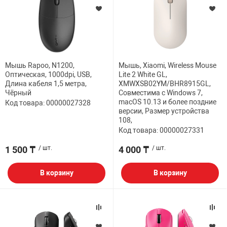
Мышь Rapoo, N1200,
Мышь, Xiaomi, Wireless Mouse
Оптическая, 1000dpi, USB,
Lite 2 White GL,
Длина кабеля 1,5 метра,
XMWXSB02YM/BHR8915GL,
Чёрный
Совместима с Windows 7,
macOS 10.13 и более поздние
Код товара: 00000027328
версии, Размер устройства
108,
Код товара: 00000027331
1 500 ₸
/ шт.
4 000 ₸
/ шт.
В корзину
В корзину