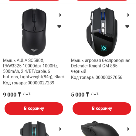
Мышь AULA SC580X,
Мышь игровая беспроводная
PAW3325-10000dpi, 1000Hz,
Defender Knight GM-885
500mAh, 2.4/BT/cable, 6
черный
buttons, Lightweight(84g), Black
Код товара: 00000027056
Код товара: 00000027239
9 000 ₸
/ шт.
5 000 ₸
/ шт.
В корзину
В корзину