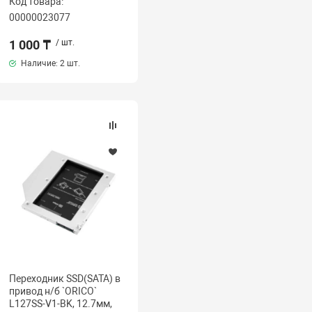
Код товара:
00000023077
1 000 ₸
/ шт.
Наличие:
2 шт.
Переходник SSD(SATA) в
привод н/б `ORICO`
L127SS-V1-BK, 12.7мм,