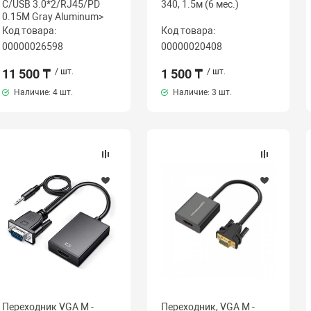
C/USB 3.0*2/RJ45/PD
340, 1.5м (6 мес.)
0.15M Gray Aluminum>
Код товара:
Код товара:
00000026598
00000020408
11 500 ₸
/ шт.
1 500 ₸
/ шт.
Наличие:
4 шт.
Наличие:
3 шт.
Переходник VGA M -
Переходник, VGA M -