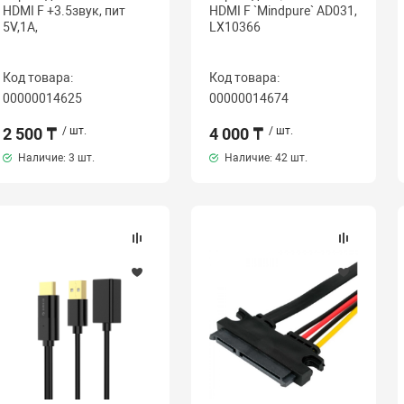
HDMI F +3.5звук, пит
HDMI F `Mindpure` AD031,
5V,1A,
LX10366
Код товара:
Код товара:
00000014625
00000014674
2 500 ₸
/ шт.
4 000 ₸
/ шт.
Наличие:
3 шт.
Наличие:
42 шт.