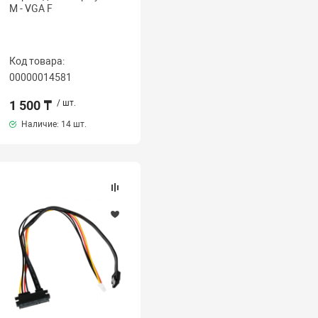
M - VGA F
Код товара:
00000014581
1 500 ₸
/ шт.
Наличие:
14 шт.