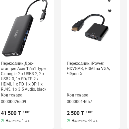
Переходник Док-
Переходник, iPower,
станция Acer 12in1 Type
HDVGAB, HDMI на VGA,
C dongle: 2 x USB3.2, 2 x
Чёрный
USB2.0, 1x SD/TF, 2 x
HDMI, 1 x PD, 1 x DP, 1 x
RJ45, 1 x 3.5 Audio, black
Код товара:
Код товара:
00000026509
00000014657
41 500 ₸
/ шт.
2 500 ₸
/ шт.
Наличие:
1 шт.
Наличие:
44 шт.