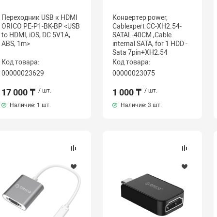
Переходник USB к HDMI
Конвертер power,
ORICO PE-P1-BK-BP <USB
Cablexpert CC-XH2.54-
to HDMI, iOS, DC 5V1A,
SATAL-40CM ,Cable
ABS, 1m>
internal SATA, for 1 HDD -
Sata 7pin+XH2.54
Код товара:
Код товара:
00000023629
00000023075
17 000 ₸
/ шт.
1 000 ₸
/ шт.
Наличие:
1 шт.
Наличие:
3 шт.