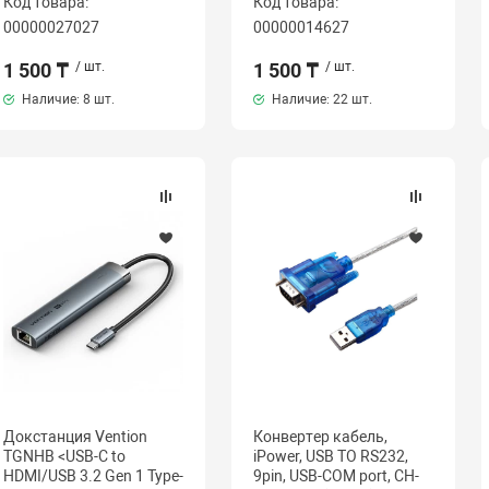
Код товара:
Код товара:
00000027027
00000014627
1 500 ₸
/ шт.
1 500 ₸
/ шт.
Наличие:
8 шт.
Наличие:
22 шт.
Докстанция Vention
Конвертер кабель,
TGNHB <USB-C to
iPower, USB TO RS232,
HDMI/USB 3.2 Gen 1 Type-
9pin, USB-COM port, CH-