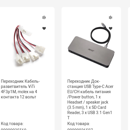
Переходник Кабель-
Переходник Док-
разветвитель ViTi
станция USB Type-C Acer
4F3p1M, molex на 4
EU/CH кабель питания
контакта 12 вольт
/Power button, 1 x
Headset / speaker jack
(3.5 mm), 1 x SD Card
Reader, 3 x USB 3.1 Gen1
T
Код товара:
Код товара: