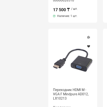
00000026510
17 500 ₸
/ шт.
Наличие:
1 шт.
Переходник HDMI M -
VGA F Mindpure AD012,
LX10213