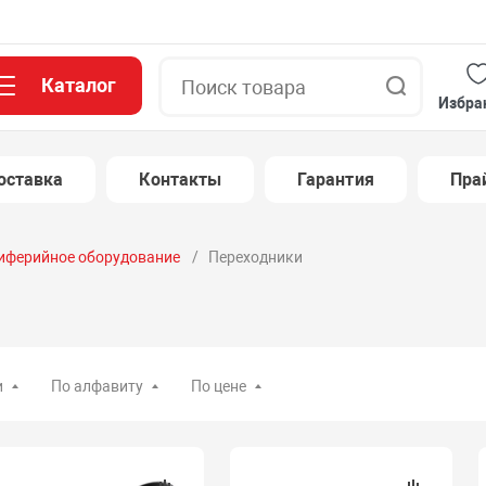
Каталог
Поиск
Избра
оставка
Контакты
Гарантия
Пра
иферийное оборудование
Переходники
и
По алфавиту
По цене