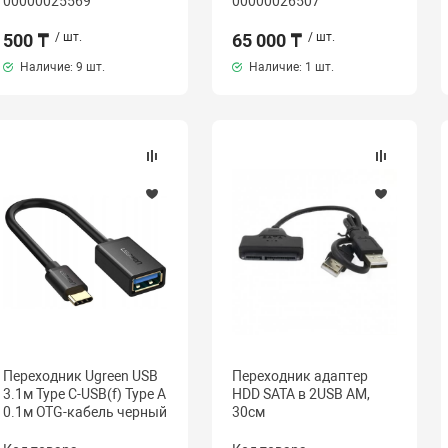
00000025569
00000026507
500 ₸
/ шт.
65 000 ₸
/ шт.
Наличие:
9 шт.
Наличие:
1 шт.
Переходник Ugreen USB
Переходник адаптер
3.1м Type C-USB(f) Type A
HDD SATA в 2USB AM,
0.1м OTG-кабель черный
30см