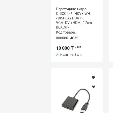
Переходник видео
ORICO DPT-HDV3-WH
<DISPLAY PORT -
VGA+DVI+HDMI, 17cm,
BLACK>
Код товара:
00000014635
10 000 ₸
/ шт.
Наличие:
3 шт.