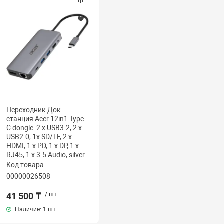
Переходник Док-
станция Acer 12in1 Type
C dongle: 2 x USB3.2, 2 x
USB2.0, 1x SD/TF, 2 x
HDMI, 1 x PD, 1 x DP, 1 x
RJ45, 1 x 3.5 Audio, silver
Код товара:
00000026508
41 500 ₸
/ шт.
Наличие:
1 шт.