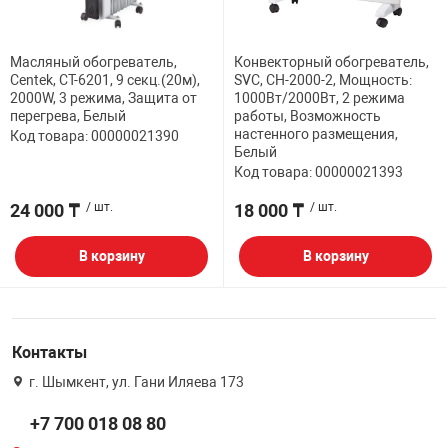
НТЫ
PCI АДАПТЕРЫ
CD-DVD ДИСКИ
USB АДАПТЕР
Масляный обогреватель,
Конвекторный обогреватель,
Centek, CT-6201, 9 секц.(20м),
SVC, CH-2000-2, Мощность:
ЛЯ ДОМА
ЛЕНТА ДЛЯ ЧЕ
2000W, 3 режима, Защита от
1000Вт/2000Вт, 2 режима
USB ХАБЫ
перегрева, Белый
работы, Возможность
настенного размещения,
Код товара: 00000021390
Белый
ОВАЯ ТЕХНИКА
Код товара: 00000021393
CARD RIDER
24 000 ₸
/ шт.
18 000 ₸
/ шт.
ОМ
НАБОР ДЛЯ СТ
В корзину
В корзину
Контакты
г. Шымкент, ул. Гани Иляева 173
+7 700 018 08 80