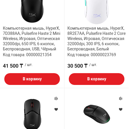
ФИЛЬТР
32" дюймов
МЕДИАКОНВЕР
КА И РАСХОДНИКИ
СИСТЕМЫ ОХЛ
ДЕНЕЖНЫЕ Я
РАЗВЕТВИТЕЛ
ПОЛКА ДЛЯ М
ВЕБ КАМЕРЫ
Мониторы с диа
АНТЕННЫ И К
38.5" дюймов
Компьютерная мышь, HyperX,
Компьютерная мышь, HyperX,
БОРУДОВАНИЕ
КОРПУСА
СТАЦИОНАРНЫ
ПРИНАДЛЕЖНО
ПОЛКА СТАЦИ
7D388AA, Pulsefire Haste 2 Mini
8R2E7AA, Pulsefire Haste 2 Core
КОВРИКИ
ИНТЕРАКТИВН
Wireless, Игровая, Оптическая
Wireless, Игровая, Оптическая
СЕТЕВЫЕ КАРТ
Кронштейны дл
32000dpi, 650 IPS, 6 кнопок,
32000dpi, 300 IPS, 6 кнопок,
ЕСКАЯ ТЕХНИКА
БЛОКИ ПИТАН
КАРТРИДЖИ И
Проекторов
Беспроводная, USB, Чёрный
Беспроводная, Белый
ФЛЕШ КАРТЫ
EXTENDER УДЛ
Код товара: 00000021354
Код товара: 00000023769
ПАТЧ КОРД
ВИТОЙ ПАРЕ
41 500 ₸
/ шт.
30 500 ₸
/ шт.
ОТЕХНИКА
CD ПРИВОДЫ
КАЛЬКУЛЯТОР
ТВ ТЮНЕРЫ И 
КОННЕКТОРА
В корзину
В корзину
 ОБОРУДОВАНИЕ
ЗВУКОВЫЕ ПЛ
ТЕРМОПАСТЫ
НАУШНИКИ И 
PoE АДАПТЕРЫ
РЫ
МАТРИЦЫ ДЛЯ
ЧИСТЯЩИЕ СР
РАЗВЕТВИТЕЛ
КАБЕЛИ
ПРОГРАММНОЕ
БАТАРЕЙКИ И
ОПТОВОЛОКНО
ПЕРЕХОДНИКИ
КОМПЛЕКТУЮ