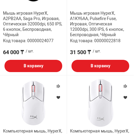
НТЫ
PCI АДАПТЕРЫ
CD-DVD ДИСКИ
Мышь игровая HyperX,
Мышь игровая HyperX,
USB АДАПТЕР
A2PB2AA, Saga Pro, Игровая,
A1KY6AA, Pulsefire Fuse,
Оптическая 32000dpi, 650 IPS,
Игровая, Оптическая
ЛЯ ДОМА
ЛЕНТА ДЛЯ ЧЕ
6 кнопок, Беспроводная,
12000dpi, 300 IPS, 6 кнопок,
USB ХАБЫ
Чёрный
Беспроводная, Чёрный
Код товара: 00000024077
Код товара: 00000022818
ОВАЯ ТЕХНИКА
64 000 ₸
/ шт.
31 500 ₸
/ шт.
CARD RIDER
ОМ
В корзину
В корзину
НАБОР ДЛЯ СТ
Компьютерная мышь, HyperX,
Компьютерная мышь, HyperX,