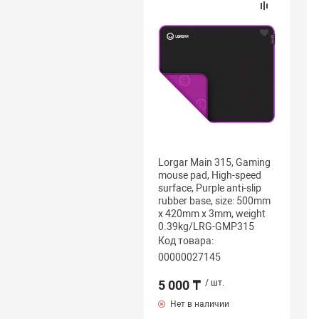
Lorgar Main 315, Gaming
mouse pad, High-speed
surface, Purple anti-slip
rubber base, size: 500mm
x 420mm x 3mm, weight
0.39kg/LRG-GMP315
Код товара:
00000027145
5 000 ₸
/ шт.
Нет в наличии