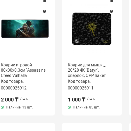
Коврик игровой
Коврик для мыши _
80x30x0.3см `Assassins
20*28 4K `Batyr`,
Creed Valhalla`
оверлок, OPP пакет
Код товара:
Код товара:
00000025912
00000025911
2 000 ₸
/ шт.
1 000 ₸
/ шт.
Наличие:
13 шт.
Наличие:
85 шт.