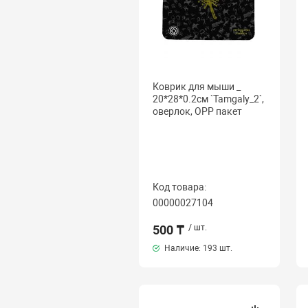
Коврик для мыши _
20*28*0.2см `Tamgaly_2`,
оверлок, OPP пакет
Код товара:
00000027104
500 ₸
/ шт.
Наличие:
193 шт.