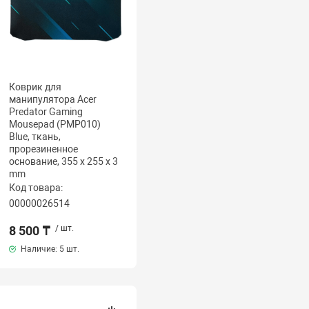
Коврик для
манипулятора Acer
Predator Gaming
Mousepad (PMP010)
Blue, ткань,
прорезиненное
основание, 355 x 255 x 3
mm
Код товара:
00000026514
8 500 ₸
/ шт.
Наличие:
5 шт.