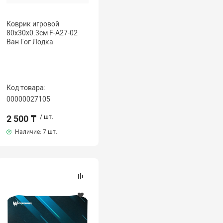
Коврик игровой
80x30x0.3см F-A27-02
Ван Гог Лодка
Код товара:
00000027105
2 500 ₸
/ шт.
Наличие:
7 шт.