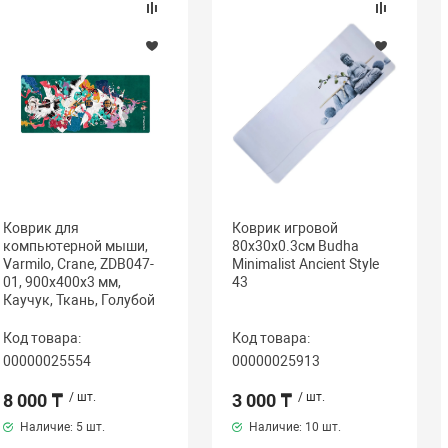
Коврик для
Коврик игровой
компьютерной мыши,
80x30x0.3см Budha
Varmilo, Crane, ZDB047-
Minimalist Ancient Style
01, 900х400х3 мм,
43
Каучук, Ткань, Голубой
Код товара:
Код товара:
00000025554
00000025913
8 000 ₸
/ шт.
3 000 ₸
/ шт.
Наличие:
5 шт.
Наличие:
10 шт.