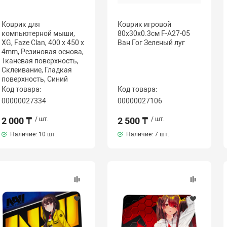
Коврик для
Коврик игровой
компьютерной мыши,
80x30x0.3см F-A27-05
XG, Faze Clan, 400 x 450 x
Ван Гог Зеленый луг
4mm, Резиновая основа,
Тканевая поверхность,
Склеивание, Гладкая
поверхность, Синий
Код товара:
Код товара:
00000027334
00000027106
2 000 ₸
/ шт.
2 500 ₸
/ шт.
Наличие:
10 шт.
Наличие:
7 шт.