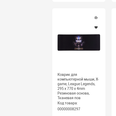
Коврик для
компьютерной мыши, X-
game, League Legends,
295 x 770 x 4mm
Резиновая основа,
Тканевая пов
Код товара:
00000008297