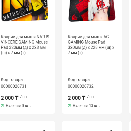
Коврик для мыши NATUS
Коврик для мыши AG
VINCERE GAMING Mouse
GAMING Mouse Pad
Pad 320мм (д) х 228 мм
320мм (д) х 228 мм (ш) х
(ш) х 7 мм (т)
7 мм (т)
Код товара:
Код товара:
00000026731
00000026732
2 000 ₸
/ шт.
2 000 ₸
/ шт.
Наличие:
8 шт.
Наличие:
12 шт.