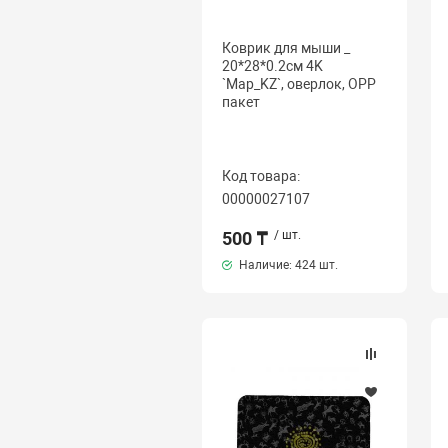
Коврик для мыши _
20*28*0.2см 4K
`Map_KZ`, оверлок, OPP
пакет
Код товара:
00000027107
500 ₸
/ шт.
Наличие:
424 шт.