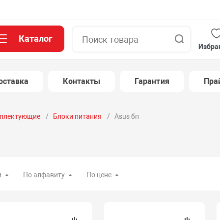
Каталог
Поиск
Избра
оставка
Контакты
Гарантия
Пра
плектующие
Блоки питания
Asus бп
и
По алфавиту
По цене